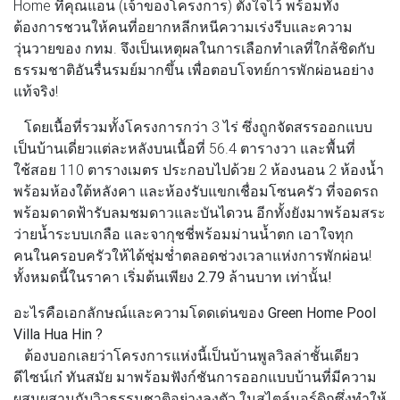
Home ที่คุณแอน (เจ้าของโครงการ) ตั้งใจไว้ พร้อมทั้ง
ต้องการชวนให้คนที่อยากหลีกหนีความเร่งรีบและความ
วุ่นวายของ กทม. จึงเป็นเหตุผลในการเลือกทำเลที่ใกล้ชิดกับ
ธรรมชาติอันรื่นรมย์มากขึ้น เพื่อตอบโจทย์การพักผ่อนอย่าง
แท้จริง!
โดยเนื้อที่รวมทั้งโครงการกว่า 3 ไร่ ซึ่งถูกจัดสรรออกแบบ
เป็นบ้านเดี่ยวแต่ละหลังบนเนื้อที่ 56.4 ตารางวา และพื้นที่
ใช้สอย 110 ตารางเมตร ประกอบไปด้วย 2 ห้องนอน 2 ห้องน้ำ
พร้อมห้องใต้หลังคา และห้องรับแขกเชื่อมโซนครัว ที่จอดรถ
พร้อมดาดฟ้ารับลมชมดาวและบันไดวน อีกทั้งยังมาพร้อมสระ
ว่ายน้ำระบบเกลือ และจากุชชี่พร้อมม่านน้ำตก
เอาใจทุก
คนในครอบครัวให้ได้ชุ่มช่ำตลอดช่วงเวลาแห่งการพักผ่อน!
ทั้งหมดนี้ในราคา
เริ่มต้นเพียง 2.79 ล้านบาท เท่านั้น!
อะไรคือเอกลักษณ์และความโดดเด่นของ Green Home Pool
Villa Hua Hin ?
ต้องบอกเลยว่าโครงการแห่งนี้เป็นบ้านพูลวิลล่าชั้นเดียว
ดีไซน์เก๋ ทันสมัย มาพร้อมฟังก์ชันการออกแบบบ้านที่มีความ
ผสมผสานกับวิวธรรมชาติอย่างลงตัว ในสไตล์นอร์ดิกซึ่งทำให้