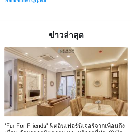
?mibextid=LQQJ4d
ข่าวล่าสุด
"Fur For Friends" ฟิตอินเฟอร์นิเจอร์จากเพื่อนถึง