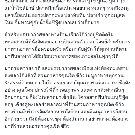
ชื่อมากมายไม่ว่าจะเป็นเซตอาหารทะเล ปูไข่ ปูเนื้อ ปูม้า กุ้ง
แม่น้ำไซส์ยักษ์ ปลาหมึกเนื้อแน่น หอยนางรมสดๆ รวมถึงเมนู
ปลาเนื้อแน่น อย่างปลากะพง ปลาทับทิม ปลาเก๋า ทุกเมนูสด
ใหม่ จิ้มทานคู่กับน้ำจิ้มซีฟู้ดบอกเลยว่าเด็ดมาก!
สำหรับบรรยากาศของทางร้าน เรียกได้ว่าอยู่ชิดติดริม
ทะเลสาบ มีที่นั่งจัดแยกอย่างเป็นส่วนตัว ตอบโจทย์สำหรับการ
มาทานอาหารมื้อครอบครัว หรือมากับคู่รัก ให้ทุกท่านที่ตาม
มาฟินอาหารได้สัมผัสบรรยากาศของเกาะยอในทุกๆ มิติ
มาตามหารสชาติ และบรรยากาศของเมืองแห่งท้องทะเลสาบ
สงขลาได้แล้วที่
สวนอาหารคุณจิต ซีวิว
เมนูอาหารทุกจาน
รังสรรค์ด้วยความใส่ใจ อร่อย สด มีคุณภาพ แม้แต่ดาราชื่อดัง
อย่าง
คุณโดม ปกรณ์ พี่ติ๊ก เจษฎาพร
และดาราดังท่านอื่นๆ
อีกมากมาย ก็ยังไม่พลาดมาเช็กอิน! ใครอยากฟินกับเมนูซีฟู้ด
สดๆ เคียงคู่ทะเลอย่าพลาดมาที่ร้านสวนอาหารคุณจิต ซีวิว
ทางร้านมีบริการจัดส่งอาหารถึงบ้าน และมีเมนูอาหารอีสาน
อีกด้วย รวมถึงมีห้องประชุม ห้องสัมมนา อย่าพลาด!! ต้องแวะ
มาที่ร้านสวนอาหารคุณจิต ซีวิว