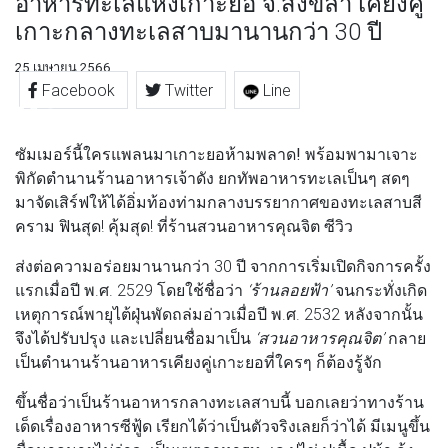
อาหารทะเลแห่งเกาะยอ จ.สงขลา เคียงคู่
เกาะกลางทะเลสาบมานานกว่า 30 ปี
25 เมษายน 2566
Facebook
Twitter
Line
ซัมเมอร์นี้ใครแพลนมาเกาะยอห้ามพลาด!
พร้อมพามาเจาะ
พิกัดตำนานร้านอาหารเจ้าดัง ยกทัพอาหารทะเลเป็นๆ สดๆ
มาจัดเสิร์ฟให้ได้อิ่มท้องท่ามกลางบรรยากาศของทะเลสาบสี
คราม ฟินสุด! คุ้มสุด! ที่
ร้านสวนอาหารคุณจิต ซีวิว
ส่งต่อความอร่อยมานานกว่า 30 ปี จากการเริ่มเปิดกิจการครั้ง
แรกเมื่อปี พ.ศ. 2529 โดยใช้ชื่อว่า
‘ร้านลอยฟ้า’
จนกระทั่งเกิด
เหตุการณ์พายุไต้ฝุ่นพัดถล่มอ่าวเมื่อปี พ.ศ. 2532 หลังจากนั้น
จึงได้ปรับปรุง และเปลี่ยนชื่อมาเป็น
‘สวนอาหารคุณจิต’
กลาย
เป็นตำนานร้านอาหารเคียงคู่เกาะยอที่ใครๆ ก็ต้องรู้จัก
ขึ้นชื่อว่าเป็นร้านอาหารกลางทะเลสาบนี้ บอกเลยว่าทางร้าน
เด็ดเรื่องอาหารซีฟู้ด เรียกได้ว่าเป็นตัวจริงเลยก็ว่าได้ มีเมนูขึ้น