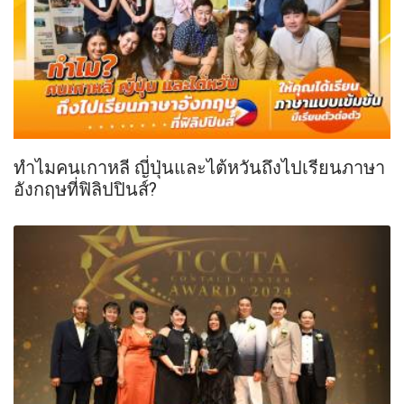
ทำไมคนเกาหลี ญี่ปุ่นและไต้หวันถึงไปเรียนภาษา
อังกฤษที่ฟิลิปปินส์?