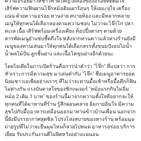
ความอร่อยมาให้ชาวหาดใหญ่ได้ลองของอร่อยที่ดีต่อใจ
เสิร์ฟความฟินผ่านโจ๊กหม้อดินเผาร้อนๆ ให้เยอะจุใจ เครื่อง
แน่น ด้วยความอร่อย ทานง่าย สบายท้อง และมีหลากหลาย
เมนูให้ทุกคนได้เลือกลองตามความชอบ ไม่ว่าจะโจ๊กไก่ ปลา
ทะเล เนื้อ เสิร์ฟพร้อมเครื่องเคียง ท็อปปิ้งต่างๆ ตามด้วย
สารพัดเมนูยำแซ่บซี้ดถึงใจ หลังจากทานคาวแล้วทางร้านยังมี
เมนูของทานเล่นมาให้ทุกคนได้เลือกสรรทั้งขนมปังอบไอน้ำ
น้ำผลไม้ปั่น ลูกชิ้นย่าง และเนื้อโคขุนย่างอีกด้วยนะ
โดยไอเดียในการเปิดร้านคือการนำคำว่า “โจ๊ก” ที่แปลว่า การ
หัวเราะการมีความสุข มาเล่นคำกับ "โจ๊ก" ชื่อเมนูอาหารยอด
นิยมชาวเอเชียอย่างเราๆ ที่ไม่ว่าจะทานมื้อเช้าหรือมื้อดึกก็ฟิน
ไม่ต่างกัน แรงบันดาลใจของซิกเนเจอร์ "
หม้อแรกกินไม่อิ่ม
หม้อ 2 เติม 1 บาท
" ของร้านนี้มาจากความตั้งใจที่อยากจะให้
ทุกคนที่ได้มาทานที่ร้าน รู้สึกผ่อนคลาย อิ่มกายอิ่มใจ มีความ
สุขไปกับมื้ออาหารเหมือนออกมาทานข้าวบ้านเพื่อน นอกจาก
นี้ยังมีบรรยากาศสุดชิล โปร่งโล่งสบายของทางร้าน พร้อมมุม
ถ่ายรูปที่ไม่ว่าจะยืนมุมไหนก็สวยไปหมด อาหารอร่อย บริการ
เยี่ยม รับประกันงานดีไม่ผิดหวังอย่างแน่นอน