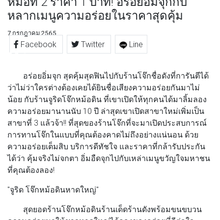
หม้อที่ 2 ราคา 1 บาท! อร่อยอิ่มจุกกับ
หลากเมนูความอร่อยในราคาสุดคุ้ม
7 กรกฎาคม 2565
Facebook
Twitter
Line
อร่อยอิ่มจุก สุดคุ้มสุดฟินไปกับร้านโจ๊กชื่อดังที่การันตีได้
ว่าไม่ว่าใครต่างต้องเคยได้ยินชื่อเสียงความอร่อยกันมาไม่
น้อย กับร้านจูริดโจ๊กหม้อดิน ที่เขาเปิดให้ทุกคนได้มาลิ้มลอง
ความอร่อยมานานนับ 10 ปี ล่าสุดเขาเปิดสาขาใหม่เพิ่มเป็น
สาขาที่ 3 แล้วจ้า!! ที่สุดของร้านโจ๊กที่จะมาเปิดประสบการณ์
การทานโจ๊กในแบบที่คุณต้องคาดไม่ถึงอย่างแน่นอน ด้วย
ความอร่อยเต็มสิบ บริการดีทัชใจ และราคาที่กล้ารับประกัน
ได้ว่า คุ้มจริงไม่จกตา อิ่มอืดจุกไปกับเหล่าเมนูขวัญใจมหาชน
ที่คุณต้องลอง!
"
จูริด โจ๊กหม้อดินหาดใหญ่
"
สุดยอดร้านโจ๊กหม้อดินร้านเด็ดร้านดังพร้อมขนขบวน