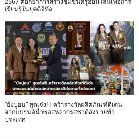
2567 ตอกย้ำการสร้างชุมชนครูออนไลน์เพื่อการ
เรียนรู้ในยุคดิจิทัล
“ย้งปูอบ” สุดเจ๋ง!!l คว้ารางวัลผลิตภัณฑ์ดีเด่น
จากแบรนด์น้ำซอสหลากรสชาติส่งขายทั่ว
ประเทศ