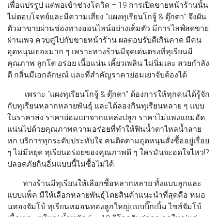
เพื่อแปรรูป แต่พอเข้าช่วงโควิด – 19 การเปิดขายหน้าร้านนั้น
ไม่ตอบโจทย์และมีความเสี่ยง “แผงทุเรียนโกจู้ & ตุ๊กตา” จึงผัน
ตัวมาขายผ่านช่องทางออนไลน์อย่างเต็มตัว มีการไลฟ์สดขาย
ผ่านเพจ ควบคู่ไปกับขายหน้าร้าน ผลตอบรับดีเกินคาด มีคน
อุดหนุนเยอะมาก ๆ เพราะทางร้านมีจุดเด่นตรงที่ทุเรียนมี
คุณภาพ ลูกโต อร่อย เนื้อแน่น เคี้ยวเพลิน ไม่นิ่มเละ สวยกำลัง
ดี กลิ่นมีเอกลักษณ์ และที่สำคัญราคาย่อมเยาจับต้องได้
เพราะ “แผงทุเรียนโกจู้ & ตุ๊กตา” ต้องการให้ทุกคนได้รู้จัก
กับทุเรียนหลากหลายพันธุ์ และได้ลองกินทุเรียนหลาย ๆ แบบ
ในราคาส่ง ราคาย่อมเยาจากแหล่งปลูก ราคาไม่แพงแถมอัด
แน่นไปด้วยคุณภาพความอร่อยที่ทำให้ฟินน้ำตาไหลน้ำลาย
หก บริการทุกระดับประทับใจ คนติดตามอุดหนุนสั่งซื้ออยู่เรื่อย
ๆ ไม่มีหยุด ทุเรียนอร่อยของคุณภาพดี ๆ ใครมันจะอดใจไหว!?
ปลอดภัยกินอิ่มแบบนี้ไม่ซื้อไม่ได้
ทางร้านมีทุเรียนให้เลือกซื้อหลากหลาย ทั้งแบบลูกและ
แบบแพ็ค มีให้เลือกหลายพันธุ์โดยสินค้าแนะนำที่สุดคือ หมอ
นทองจัมโบ้ ทุเรียนหมอนทองลูกใหญ่แบบบิ๊กเบิ้ม ไซส์จัมโบ้