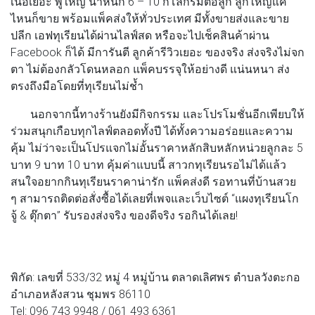
เนื้อเยอะ พูใหญ่ น้ำหนัก 6 – 10 กิโลกรัมต่อลูก ลูกใหญ่แค่
ไหนก็ขาย พร้อมแพ็คส่งให้ทั่วประเทศ มีทั้งขายส่งและขาย
ปลีก เอฟทุเรียนได้ผ่านไลฟ์สด หรือจะไปเช็คสินค้าผ่าน
Facebook ก็ได้ มีการันตี ลูกค้ารีวิวเยอะ ของจริง ส่งจริงไม่จก
ตา ไม่ต้องกลัวโดนหลอก แพ็คบรรจุให้อย่างดี แน่นหนา ส่ง
ตรงถึงมือโดยที่ทุเรียนไม่ช้ำ
นอกจากนี้ทางร้านยังมีกิจกรรม และโปรโมชั่นอีกเพียบให้
ร่วมสนุกเกือบทุกไลฟ์ตลอดทั้งปี ได้ทั้งความอร่อยและความ
คุ้ม ไม่ว่าจะเป็นโปรแจกไม่อั้นราคาหลักสิบหลักหน่วยลูกละ 5
บาท 9 บาท 10 บาท คุ้มค่าแบบนี้ สาวกทุเรียนรอไม่ได้แล้ว
สนใจอยากกินทุเรียนราคาน่ารัก แพ็คส่งดี รอทานที่บ้านสวย
ๆ สามารถติดต่อสั่งซื้อได้เลยที่เพจและเว็บไซต์ “แผงทุเรียนโก
จู้ & ตุ๊กตา” รับรองส่งจริง ของดีจริง รอกินได้เลย!
พิกัด: เลขที่ 533/32 หมู่ 4 หมู่บ้าน ตลาดเลิศพร ตำบลวังตะกอ
อำเภอหลังสวน ชุมพร 86110
Tel: 096 743 9948 / 061 493 6361