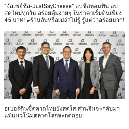
“จัสเซย์ชีส-JustSayCheese” อบชีสหอมฟิน อบ
สดใหม่ทุกวัน อร่อยคุ้มง่ายๆ ในราคาเริ่มต้นเพียง
45 บาท! #ร้านลับหรือเปล่าไม่รู้ รู้แต่ว่าอร่อยมาก!
อเบอร์ดีนชี้ตลาดไทยยังสดใส ส่วนจีนจะกลับมา
แม้แนวโน้มตลาดโลกจะถดถอย