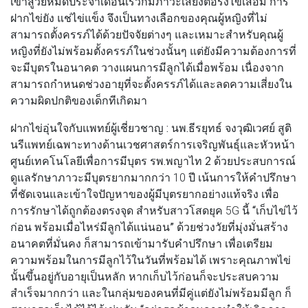
เข้าสู่วัยหมดประจำเดือนเร็วก็มีภาวะเสี่ยงต่อรังไข่เสื่อม การ
ฝากไข่ยัง แช่ไข่แข็ง จึงเป็นทางเลือกของคุณผู้หญิงที่ไม่
สามารถตั้งครรภ์ได้ด้วยปัจจัยต่างๆ และเหมาะสำหรับคุณผู้
หญิงที่ยังไม่พร้อมตั้งครรภ์ในช่วงนั้นๆ แต่ยังมีความต้องการที่
จะมีบุตรในอนาคต วางแผนการมีลูกได้เมื่อพร้อม เนื่องจาก
สามารถกำหนดช่วงอายุที่จะตั้งครรภ์ได้และลดความเสี่ยงใน
ความผิดปกติของเด็กทีเกิดมา
ฝากไข่อุ่นใจกับแพทย์ผู้เชี่ยวชาญ : นพ.ธีรยุทธ์ จงวุฒิเวศย์ สูติ
นรีแพทย์เฉพาะทางด้านเวชศาสตร์การเจริญพันธุ์และหัวหน้า
ศูนย์เทคโนโลยีเพื่อการมีบุตร รพ.พญาไท 2
ด้วยประสบการณ์
ดูแลรักษาภาวะมีบุตรยากมากกว่า 10 ปี เน้นการให้คำปรึกษา
ที่ชัดเจนและเข้าใจปัญหาของผู้มีบุตรยากอย่างแท้จริง เพื่อ
การรักษาได้ถูกต้องตรงจุด สำหรับสาวโสดยุค 5G นี้
“เก็บไข่ไว้
ก่อน พร้อมเมื่อไหร่มีลูกได้แน่นอน”
ด้วยช่วงวัยที่มุ่งมั่นสร้าง
อนาคตที่มั่นคง ก็สามารถเข้ามารับคำปรึกษา เพื่อเตรียม
ความพร้อมในการมีลูกไว้ในวันที่พร้อมได้ เพราะคุณภาพไข่
นั้นขึ้นอยู่กับอายุเป็นหลัก หากเก็บไว้ก่อนก็จะประสบความ
สำเร็จมากกว่า และในกลุ่มของคนที่มีคู่แต่ยังไม่พร้อมมีลูก ก็