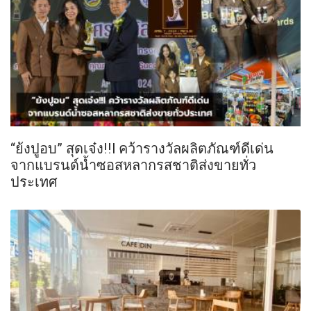
“ย้งปูอบ” สุดเจ๋ง!!l คว้ารางวัลผลิตภัณฑ์ดีเด่น
จากแบรนด์น้ำซอสหลากรสชาติส่งขายทั่ว
ประเทศ