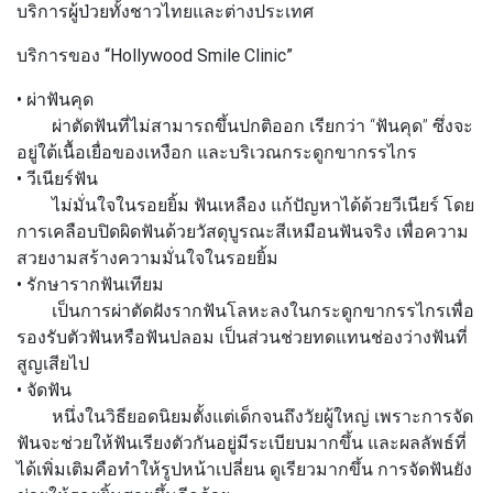
บริการผู้ป่วยทั้งชาวไทยและต่างประเทศ
บริการของ “Hollywood Smile Clinic”
• ผ่าฟันคุด
ผ่าตัดฟันที่ไม่สามารถขึ้นปกติออก เรียกว่า “ฟันคุด” ซึ่งจะ
อยู่ใต้เนื้อเยื่อของเหงือก และบริเวณกระดูกขากรรไกร
• วีเนียร์ฟัน
ไม่มั่นใจในรอยยิ้ม ฟันเหลือง แก้ปัญหาได้ด้วยวีเนียร์ โดย
การเคลือบปิดผิดฟันด้วยวัสดุบูรณะสีเหมือนฟันจริง เพื่อความ
สวยงามสร้างความมั่นใจในรอยยิ้ม
• รักษารากฟันเทียม
เป็นการผ่าตัดฝังรากฟันโลหะลงในกระดูกขากรรไกรเพื่อ
รองรับตัวฟันหรือฟันปลอม เป็นส่วนช่วยทดแทนช่องว่างฟันที่
สูญเสียไป
• จัดฟัน
หนึ่งในวิธียอดนิยมตั้งแต่เด็กจนถึงวัยผู้ใหญ่ เพราะการจัด
ฟันจะช่วยให้ฟันเรียงตัวกันอยู่มีระเบียบมากขึ้น และผลลัพธ์ที่
ได้เพิ่มเติมคือทำให้รูปหน้าเปลี่ยน ดูเรียวมากขึ้น การจัดฟันยัง