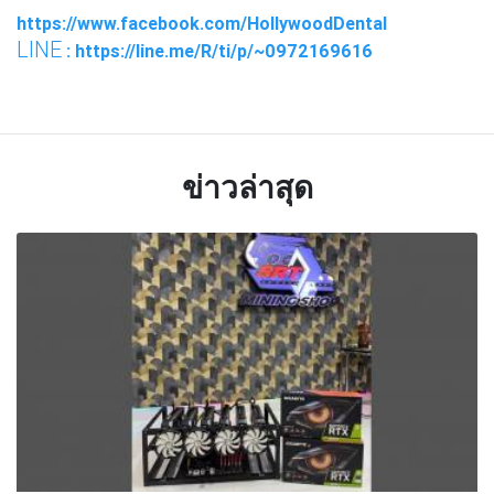
https://www.facebook.com/HollywoodDental
LINE
: https://line.me/R/ti/p/~0972169616
ข่าวล่าสุด