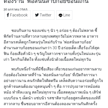
ต้องร้าน “พ่อสนั่นลาบก้อยขอนแก่น”
30 มกราคม 2565
Facebook
Twitter
Line
ชอบกินลาบ ของแซ่บ ๆ นัว ๆ อร่อย ๆ ต้องไม่พลาด ชี้
พิกัดร้านลาบที่สาวกลาบทุกเพศทุกวัยไม่ควรพลาด อาหาร
อีสานรสเด็ดถูกใจคนรุ่นใหม่กับร้าน “พ่อสนั่นลาบก้อย”
ตำนานลาบก้อยขอนแก่นกว่า 30 ปี อร่อยเด็ด เสื้อร้องไห้สุด
ฟิน ก้อยเสือคั่วนัว ๆ ขวัญใจสาวกชาวลาบทั้งรุ่นใหม่และรุ่น
เก่า ใครกินก็ติดใจ ทั้งแซ่บทั้งนัวด้วยเนื้อสดใหม่ทุกวัน
พบกับหนึ่งร้านที่มีชื่อเสียง เที่ยวขอนแก่นอยากทานลาบ
ก้อยต้องไม่พลาดที่ร้าน “พ่อสนั่นลาบก้อย” ที่เปิดกิจการมา
อย่างยาวนาน คนรักติดใจติดตรึม เคล็ดลับความอร่อยที่ถูกใจ
ลูกค้าจนคนต้องมาอุดหนุนซ้ำ ๆ คือ การปรุงอาหารหม้อต่อ
หม้อ ทำทีละเมนู สดใหม่ทุกจาน เนื้อสดคุณภาพเน้น ๆ เสิร์ฟ
แบบร้อน ๆ เผ็ดนำ แซ่บนัว รสชาติลาบก้อยสูตรเด็ดของแท้ที่
สาวกลาบ ชื่นชอบอาหารอีสานต้องลองมาทานกันสักครั้ง