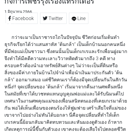
กิจการเพชรรุ่งเรื่องแทรกเตอร์
1 มิถุนายน 2566
Facebook
Twitter
Line
กว่าจะมาเป็นราชารถไถในปัจจุบัน ชีวิตก่อนเริ่มต้นทำ
ธุรกิจเรียกได้ว่าแสนสาหัส
“ต้นกล้า” เป็นเด็กบ้านนอกคนหนึ่ง
ที่มีพ่อแม่เป็นชาวนา
ซึ่งตนนั้นเป็นเด็กเกเรและรักเพื่อนฝูงมาก
จึงทำให้มีคดีความทะเลาะวิวาทติดตัวมากถึง 3 คดี ทาง
ครอบครัวต้องนำเอาทรัพย์สินต่างๆ ไม่ว่าจะเป็นที่ดินหรือ
สิ่งของมีค่าภายในบ้านไปจำนำเพื่อนำเงินมาประกันตัว “ต้น
กล้า” ออกมาเสมอ
แต่ชีวิตคนเราก็ต้องมีจุดเปลี่ยนกันในสักวัน
หนึ่ง!!
จุดเปลี่ยนของ “ต้นกล้า” เริ่มมาจากคืนงานศพคืนหนึ่ง
ในสมัยที่เขาได้บวชทดแทนบุญคุณพ่อแม่และได้รับนิมนต์ไป
เทศนาในงานศพคุณแม่ของเพื่อนสนิทตนเองที่เคยเกเรมาด้วย
กัน พอได้เห็นเพื่อนของตนร้องไห้ฟูมฟาย เศร้าเสียใจที่แม่ของ
เขาจากไปอย่างไม่ทันได้บอกลา
นี่คือจุดเปลี่ยนที่ทำให้เด็ก
เกเรคนนี้ย้อนกลับมาคิดทบทวนและหันมองดูตัวเอง
ถ้าหาก
เกิดเหตุการณ์นี้ขึ้นกับตัวเอง เขาคงจะต้องเสียใจไปตลอดชีวิต