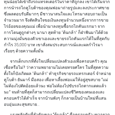
ทุนน้อยได้เข้าถึงรถแทรคเตอร์ในราคาที่ถูกลง เขาได้เริ่มจาก
การนำรถไถคูโบต้าของคุณพ่อมาถ่ายรูปและลงประกาศขาย
ซึ่งผลตอบรับดีมากๆ มีชาวนาสนใจและโทรมาสอบถามเป็น
จำนวนมาก จึงตัดสินใจขอ
เงินลงทุนจำนวนหนึ่งจากการขาย
ไร่อ้อยของคุณแม่
เพื่อนำมาลงทุนซื้อรถไถคันแรกมา จาก
การโดนดูถูกต่างๆ นานา สุดท้าย “ต้นกล้า” ก็ฝ่าฟันมาได้ด้วย
ความมุ่งมั่นของตัวเขาเองและขายรถไถคันแรกได้ในที่สุดกับ
กำไร 35,000 บาท เขาสั่งสมประสบการณ์และผลกำไรมา
เรื่อยๆ ด้วยความตั้งมั่น
จากเด็กเกเรที่ตั้งใจเปลี่ยนแปลงตัวเองเพื่อครอบครัว
คุณ
เชื่อหรือไม่? ว่าความพยายามไม่เคยทรยศใคร
ในที่สุดความ
ตั้งใจก็บังเกิดผล “ต้นกล้า” ทำธุรกิจขายรถแทรกเตอร์ จำหน่าย
คูโบต้า ยันมาร์ มือสอง เพื่อหาเลี้ยงพ่อแม่ให้อยู่สุขสบาย
“แม่
ไม่ต้องไปตัดอ้อยแล้วนะ พ่อไม่ต้องไปขับรถไถตากแดดแล้ว
นะ”
จนท้ายที่สุดก็สามารถเปลี่ยนแปลงชีวิตของตนเองและ
ครอบครัวได้สำเร็จ จากบ้านพังๆ ก็กลายเป็นบ้านใหม่ที่แสน
อบอุ่นและสุขสบาย…
แรงพลักดันที่สำคัญของ “ต้นกล้า” คือครอบครัว
เขาอยาก