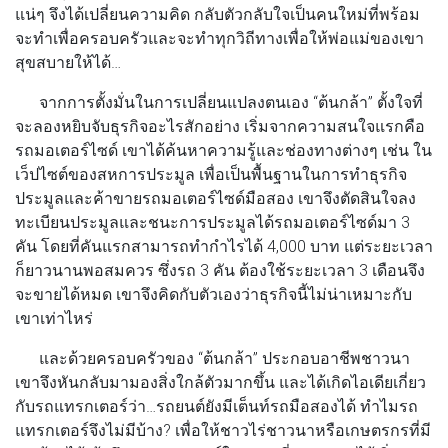
แน่ๆ จึงได้เปลี่ยนความคิด กลับตัวกลับใจเป็นคนใหม่ที่พร้อม
จะทำเพื่อครอบครัวและจะทำทุกวิถีทางเพื่อให้พ่อแม่ของเขา
สุขสบายให้ได้…
จากการตั้งมั่นในการเปลี่ยนแปลงตนเอง “ต้นกล้า” ตั้งใจที่
จะลองหยิบจับธุรกิจอะไรสักอย่าง เริ่มจากความสนใจแรกคือ
รถมอเตอร์ไซด์ เขาได้ค้นหาความรู้และช่องทางต่างๆ เช่น
ใน
เว็ปไซต์ของสหการประมูล
เพื่อเป็นพื้นฐานในการทำธุรกิจ
ประมูลและค้าขายรถมอเตอร์ไซด์มือสอง เขาจึงตัดสินใจลง
ทะเบียนประมูลและชนะการประมูลได้รถมอเตอร์ไซด์มา 3
คัน โดยที่คันแรกสามารถทำกำไรได้ 4,000 บาท แต่ระยะเวลา
ก็ยาวนานพอสมควร ซึ่งรถ 3 คัน ต้องใช้ระยะเวลา 3 เดือนจึง
จะขายได้หมด เขาจึงคิดกับตัวเองว่าธุรกิจนี้ไม่น่าเหมาะกับ
เขาเท่าไหร่
และด้วยครอบครัวของ “ต้นกล้า” ประกอบอาชีพชาวนา
เขาจึงหันกลับมามองสิ่งใกล้ตัวมากขึ้น และได้เกิดไอเดียเกี่ยว
กับรถแทรกเตอร์ว่า…รถยนต์ยังมีเต็นท์รถมือสองได้ ทำไมรถ
แทรกเตอร์จึงไม่มีบ้าง? เพื่อให้ชาวไร่ชาวนาหรือเกษตรกรที่มี