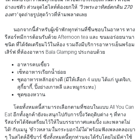
อ่างแช่ตัว ส่วนจุดไฮไลท์ต้องยกให้
‘วิวพระอาทิตย์ตกดิน 270
องศา’
จุดถ่ายรูปสุดว้าวที่ห้ามพลาดเลย
นอกจากนี้สำหรับผู้เข้าพักทุกท่านที่ชื่นชอบในอาหาร ทาง
รีสอร์ทมีการต้อนรับด้วย Afternoon tea และ ขนมอร่อยนานา
ชนิด ที่ได้จัดเตรียมไว้ในห้อง รวมถึงมีบริการอาหารเย็นพร้อม
เสิร์ฟ ที่ห้องอาหาร Bala Glamping ประกอบด้วย
อาหารคบเขี้ยว
เซ็ทอาหารเรียกน้ำย่อย
ชุดอาหารหลักอย่างดี (มีให้เลือก 4 แบบ ได้แก่ บูเดจิเก,
สุกี้ยากี้, ปิ้งย่างเกาหลี และหมูกระทะ)
ชุดของหวาน
โดยทั้งหมดนี้สามารถเลือกตามที่ชอบในแบบ All You Can
Eat อีกทั้งลูกค้ายังจะสนุกไปกับการปิ้งวัตถุดิบต่าง ๆ ที่ทาง
รีสอร์ทได้จัดเตรียมไว้ให้ในบรรยากาศแคมปิ้ง และพลาดไม่
ได้! กับเมนู
‘ข้าวหลามในกระบอกไม้ไผ่’
พร้อมฟังเพลงคลอเบา
ๆ ในสไตล์อีซีบาร์ ซึ่งทั้งหมดนี้ทุกท่านจะได้รับโดยไม่มีค่าใช้