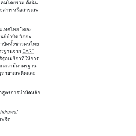
คมโดยรวม ดังนั้น
ตประสาท หรือสารเสพ
ประเทศไทย
“เดอะ
ศูนย์บำบัด
“เดอะ
บบำบัดทั้งชาวคนไทย
าตรฐานจาก
CARF
ัฐอเมริกาที่ให้การ
สากลว่ามีมาตรฐาน
ัญหายาเสพติดและ
กสูตรการบำบัดหลัก
thdrawal
าพจิต