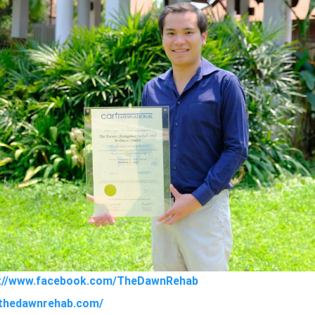
s://www.facebook.com/TheDawnRehab
//thedawnrehab.com/