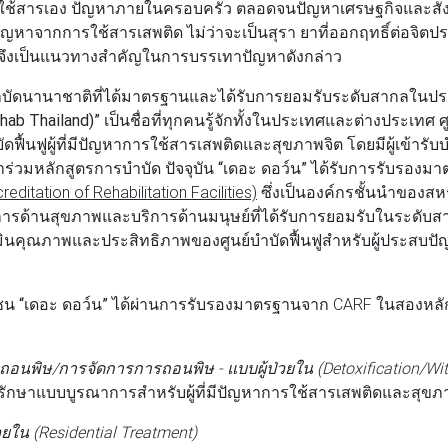
้ใช้สารเอง ปัญหาภายในครอบครัว ตลอดจนปัญหาเศรษฐกิจและสัง
่มีปัญหาจากการใช้สารเสพติด ไม่ว่าจะเป็นสุรา ยาที่ออกฤทธิ์ต่อจิ
ๆ จึงเป็นแนวทางสำคัญในการบรรเทาปัญหาดังกล่าว
์บำบัดนานาชาติที่ได้มาตรฐานและได้รับการยอมรับระดับสากลใน
hab Thailand)”
เป็นชื่อที่ทุกคนรู้จักทั้งในประเทศและต่างประเทศ 
ดฟื้นฟูผู้ที่มีปัญหาการใช้สารเสพติดและสุขภาพจิต โดยมีผู้เข้ารั
าร่วมหลักสูตรการบำบัด ปัจจุบัน
“เดอะ ดอว์น”
ได้รับการรับรองม
ditation of Rehabilitation Facilities)
ซึ่งเป็นองค์กรชั้นนำของสหร
ารด้านสุขภาพและบริการด้านมนุษย์ที่ได้รับการยอมรับในระดับ
ินคุณภาพและประสิทธิภาพของศูนย์บำบัดฟื้นฟูสำหรับผู้ประสบป
กชน
“เดอะ ดอว์น”
ได้ผ่านการรับรองมาตรฐานจาก CARF ในสองหลั
ถอนพิษ/การจัดการการถอนพิษ - แบบผู้ป่วยใน (Detoxification/Wi
ักษาแบบบูรณาการสำหรับผู้ที่มีปัญหาการใช้สารเสพติดและสุขภ
วยใน (Residential Treatment)