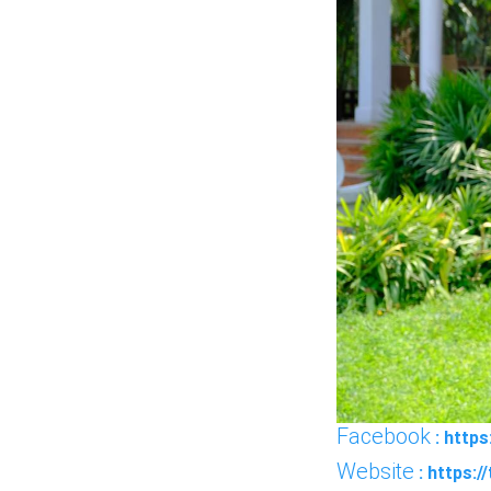
Facebook
: http
Website
: https: