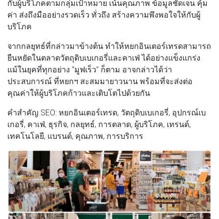
กับผู้บริโภคตามกลุ่มเป้าหมาย เน้นคุณภาพ ข้อมูลชัดเจน คุ้ม
ค่า ส่งถึงมืออย่างรวดเร็ว ทั่วถึง สร้างความพึงพอใจให้กับผู้
บริโภค
จากกลยุทธ์ที่กล่าวมาข้างต้น ทำให้หยกอินเตอร์เทรดสามารถ
ยืนหยัดในตลาดวัตถุดิบเบเกอรี่และคาเฟ่ ได้อย่างแข็งแกร่ง
แม้ในยุคที่ทุกอย่าง “มูฟเร็ว” ก็ตาม อาจกล่าวได้ว่า
ประสบการณ์ ที่หยกฯ สะสมมายาวนาน พร้อมที่จะส่งต่อ
คุณค่าให้ผู้บริโภคก้าวและเติบโตไปด้วยกัน
คำสำคัญ SEO: หยกอินเตอร์เทรด, วัตถุดิบเบเกอรี่, อุปกรณ์เบ
เกอรี่, คาเฟ่, ธุรกิจ, กลยุทธ์, การตลาด, ผู้บริโภค, เทรนด์,
เทคโนโลยี, แบรนด์, คุณภาพ, การบริการ