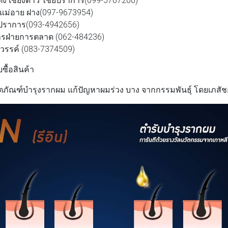
น แม่อาย ฝาง(097-9673954)
รปราการ(093-4942656)
ดการฝ่ายการตลาด (062-484236)
วรรค์ (083-7374509)
ซื้อสินค้า
ิตภัณฑ์บำรุงรากผม แก้ปัญหาผมร่วง บาง จากกรรมพันธุ์ โดยเภสั