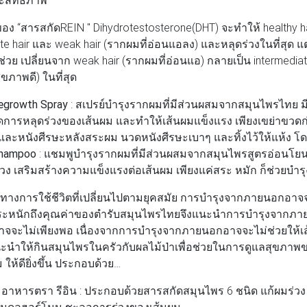
อง “สารสกัดREIN " Dihydrotestosterone(DHT) จะทำให้ healthy h
te hair และ weak hair (รากผมที่อ่อนแอลง) และหลุดร่วงในที่สุด แ
่วย เปลี่ยนจาก weak hair (รากผมที่อ่อนแอ) กลายเป็น intermediat
ขภาพดี) ในที่สุด
egrowth Spray
: สเปรย์บำรุงรากผมที่มีส่วนผสมจากสมุนไพรไทย ม
ดการหลุดร่วงของเส้นผม และทำให้เส้นผมแข็งแรง เพียงเขย่าขวดก่
ละหนังศีรษะหลังสระผม นวดหนังศีรษะเบาๆ และทิ้งไว้ให้แห้ง โด
Shampoo
: แชมพูบำรุงรากผมที่มีส่วนผสมจากสมุนไพรสูตรอ่อนโยน
่วง เสริมสร้างความแข็งแรงต่อเส้นผม เพียงแค่สระ หมัก ก็ช่วยบำรุ
นวทางการใช้ชีวิตที่เปลี่ยนไปตามยุคสมัย การบำรุงจากภายนอกอาจ
ตระหนักถึงคุณค่าของตำรับสมุนไพรไทยจึงแนะนำการบำรุงจากภาย
าจจะไม่เพียงพอ เนื่องจากการบำรุงจากภายนอกอาจจะไม่ช่วยให้เ
แนะนำให้กินสมุนไพรในครัวกับผลไม้ป่าเพื่อช่วยในการดูแลสุขภ
 ให้ดียิ่งขึ้น ประกอบด้วย…
มอาหารตรา รีอิน
: ประกอบด้วยสารสกัดสมุนไพร 6 ชนิด แก้ผมร่วง
สมดุลฮอร์โมน ชะลอการร่วงของเส้นผม