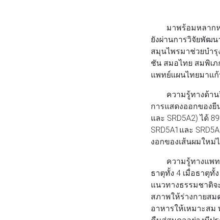
มาพร้อมหลากหลายผ
ยังผ่านการวิจัยพัฒน
สมุนไพรมาช่วยบำรุงเ
ชัน สมอไทย สมพิเภ
แพทย์แผนไทยมาแก้ปัญ
ความรู้ทางด้านวิท
การแสดงออกของยีนที
และ SRD5A2) ได้ 89
SRD5A1และ SRD5A2 
งอกของเส้นผมใหม่ไ
ความรู้ทางแพทย์แผ
ธาตุทั้ง 4 เมื่อธาต
แนวทางธรรมชาติจะช
สภาพให้ร่างกายสมดุ
อาหารให้เหมาะสม พั
คืนสู่สมดุลอย่างมีป