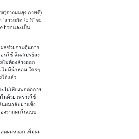
air(รากผมสุขภาพดี)
ต่ “สารสกัดREIN” จะ
e hair และเป็น
ีผลช่วยกระตุ้นการ
อนใช้ ฉีดสเปรย์ลง
ยไม่ต้องล้างออก
 ไม่มีน้ำหอม ใครๆ
งได้แล้ว
จะไม่เพียงพอต่อการ
ในด้วย เพราะใช้
ส้นผมกลับมาแข็ง
าพของรากผมในแบบ
 ลดผมหงอก เพิ่มผม