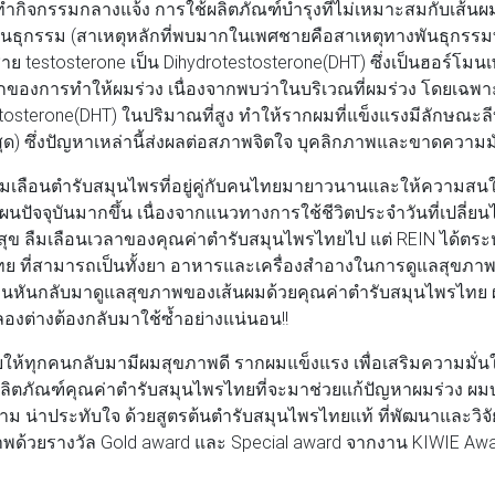
ทำกิจกรรมกลางแจ้ง การใช้ผลิตภัณฑ์บำรุงที่ไม่เหมาะสมกับเส้นผ
นธุกรรม (สาเหตุหลักที่พบมากในเพศชายคือสาเหตุทางพันธุกรรมที
ย testosterone เป็น Dihydrotestosterone(DHT) ซึ่งเป็นฮอร์โมนเ
ุหลักของการทำให้ผมร่วง เนื่องจากพบว่าในบริเวณที่ผมร่วง โดยเฉ
tosterone(DHT) ในปริมาณที่สูง ทำให้รากผมที่แข็งแรงมีลักษณะล
ุด) ซึ่งปัญหาเหล่านี้ส่งผลต่อสภาพจิตใจ บุคลิกภาพและขาดความมั
มเลือนตำรับสมุนไพรที่อยู่คู่กับคนไทยมายาวนานและให้ความสนใจ
ปัจจุบันมากขึ้น เนื่องจากแนวทางการใช้ชีวิตประจำวันที่เปลี่ย
ุข ลืมเลือนเวลาของคุณค่าตำรับสมุนไพรไทยไป แต่ REIN ได้ตระ
ย ที่สามารถเป็นทั้งยา อาหารและเครื่องสำอางในการดูแลสุขภาพข
กคนหันกลับมาดูแลสุขภาพของเส้นผมด้วยคุณค่าตำรับสมุนไพรไทย ผ่
ลองต่างต้องกลับมาใช้ซ้ำอย่างแน่นอน!!
ห้ทุกคนกลับมามีผมสุขภาพดี รากผมแข็งแรง เพื่อเสริมความมั่น
ดผลิตภัณฑ์คุณค่าตำรับสมุนไพรไทยที่จะมาช่วยแก้ปัญหาผมร่วง ผม
าม น่าประทับใจ ด้วยสูตรต้นตำรับสมุนไพรไทยแท้ ที่พัฒนาและวิจ
าพด้วยรางวัล Gold award และ Special award จากงาน KIWIE Aw