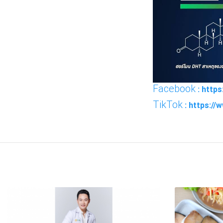
Facebook
: http
TikTok
: https:/
FACEBOOK
TWI