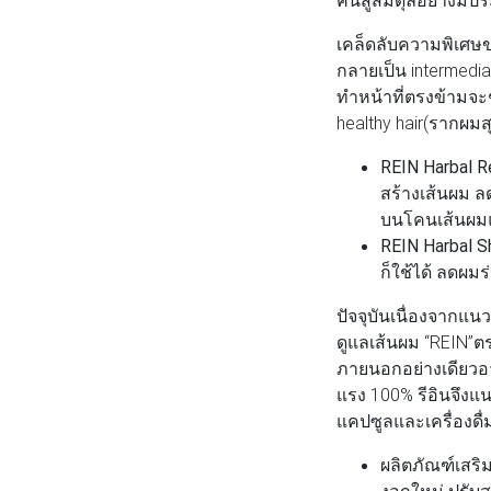
เคล็ดลับความพิเศษข
กลายเป็น intermedia
ทำหน้าที่ตรงข้ามจะช
healthy hair(รากผมสุ
REIN Harbal R
สร้างเส้นผม ล
บนโคนเส้นผมแ
REIN Harbal 
ก็ใช้ได้ ลดผมร
ปัจจุบันเนื่องจากแ
ดูแลเส้นผม “REIN”
ภายนอกอย่างเดียวอ
แรง 100% รีอินจึง
แคปซูลและเครื่องดื่ม
ผลิตภัณฑ์เสริ
งอกใหม่ ปรับ