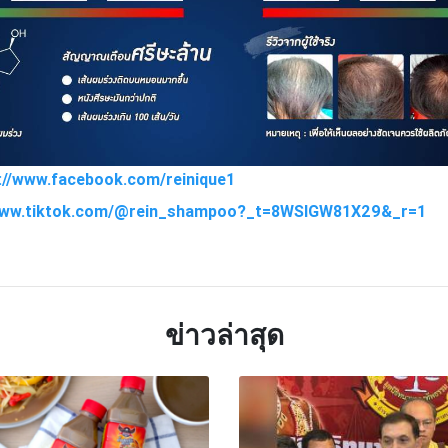
s://www.facebook.com/reinique1
/www.tiktok.com/@rein_shampoo?_t=8WSlGW81X29&_r=1
TTER
LINE
ข่าวล่าสุด