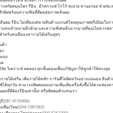
สารสกัดสมุนไพร รีอิน
: มีรสกาแฟ โกโก้ ชงง่าย ทานอร่อย ช่วยชะ
้สึกผิดพร้อมความฟินที่ดีต่อสุขภาพเส้นผม
นผม รีอิน ไม่เพียงแต่ขายสินค้าแบรนด์ไทยคุณภาพพรีเมียมในร
รับตัวแทนจำหน่ายอีกด้วย และความพิเศษอีกมากมายที่คุณไม่ควรพลาด
ำหรับคนที่มองหารายได้เสริมสุดๆ
นค้า
เอง
งเอง
อด
ิจัย วิเคราะห์ ทดลอง ทุกขั้นตอนเพื่อแก้ปัญหาให้ลูกค้าให้ตรงจุด
ายได้เสริม เพิ่มรายได้หลัก การันตีไม่ผิดหวังอย่างแน่นอน สินค้
ช้ได้ทุกวัน สามารถติดต่อสอบถามเพิ่มเติมหรือสั่งซื้อได้ตามช่องทา
ผมที่ดีต้องรีอินเท่านั้น! หรือติดต่อตัวแทนเรา
ุรี(081-4155496)
ืองเชียงใหม่(094-7381065)
ตง เชียงดาว ไชยปราการ(099-5767200)