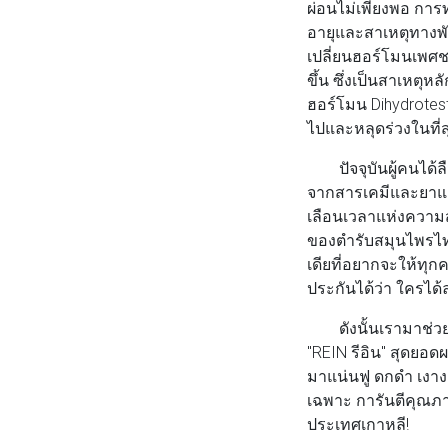
ผ่อนไม่เพียงพอ การ
อายุและสาเหตุทางพั
เปลี่ยนฮอร์โมนเพศชา
ขึ้น ซึ่งเป็นสาเหต
ฮอร์โมน Dihydrotes
ไปและหลุดร่วงในที่ส
ปัจจุบันผู้คนได้ลื
จากสารเคมีและยาแผน
เลือนเวลาแห่งความส
ของตำรับสมุนไพรไท
เดียที่อยากจะให้ทุ
ประกันได้ว่า ใครได้
ดังนั้นเรามาช่วยใ
"REIN รีอิน" สุดยอ
มาแน่นฟู ดกดำ เงาง
เฉพาะ การันตีคุณภ
ประเทศเกาหลี!