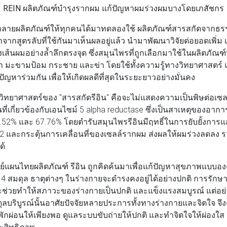
REIN ผลิตภัณฑ์บำรุงรากผม แก้ปัญหาผมร่วงผมบางโดยเภสัชกร
ลิตภัณฑ์ให้ทุกคนได้มาทดลองใช้ ผลิตภัณฑ์สารสกัดจากธรร
าจากสูตรลับที่ใช้กันมาเห็นผลอยู่แล้ว นำมาพัฒนาวิจัยต่อยอดเพิ่ม 
ส้นผมอย่างล้ำลึกตรงจุด ซึ่งสมุนไพรที่ถูกเลือกมาใช้ในผลิตภัณฑ์
ก มะขามป้อม กระชาย และข่า โดยใช้ทั้งความรู้ทางวิทยาศาสตร์ 
หาร่วมกัน เพื่อให้เกิดผลดีที่สุดในระยะยาวอย่างมั่นคง
ยาศาสตร์ของ "สารสกัดรีอิน" คือจะไม่แสดงความเป็นพิษต่อเซลล
่เกี่ยวข้องกับเอนไซม์ 5 alpha reductase ซึ่งเป็นสาเหตุของอา
.52% และ 67.76% โดยตำรับสมุนไพรรีอินมีฤทธิ์ในการยับยั้งกา
และกระตุ้นการเคลื่อนที่ของเซลล์รากผม ส่งผลให้ผมร่วงลดลง ร
ด้
นไทยผลิตภัณฑ์ รีอิน ถูกคิดค้นมาเพื่อแก้ปัญหาสุขภาพแบบอง
ุทั้ง 4 สมดุล ธาตุต่างๆ ในร่างกายจะดำรงคงอยู่ได้อย่างปกติ การรัก
่วยทำให้สภาวะของร่างกายเป็นปกติ และแข็งแรงสมบูรณ์ แต่อย
ลบริบูรณ์นั้นอาศัยปัจจัยหลายประการทั้งทางร่างกายและจิตใจ จ
กผ่อนให้เพียงพอ ดูแลระบบขับถ่ายให้ปกติ และทำจิตใจให้ผ่องใส 
ระสิทธิภาพ