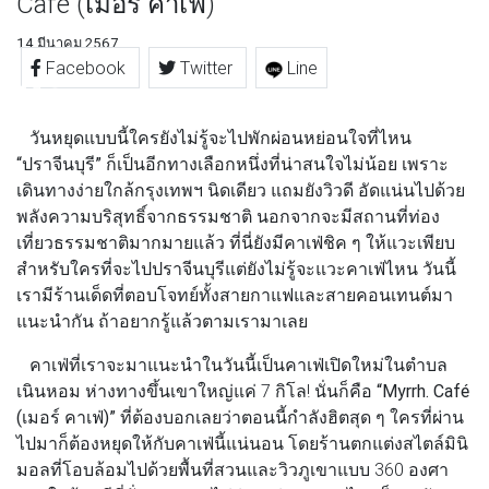
Café (เมอร์ คาเฟ่)”
14 มีนาคม 2567
Facebook
Twitter
Line
วันหยุดแบบนี้ใครยังไม่รู้จะไปพักผ่อนหย่อนใจที่ไหน
“ปราจีนบุรี”
ก็เป็นอีกทางเลือกหนึ่งที่น่าสนใจไม่น้อย เพราะ
เดินทางง่ายใกล้กรุงเทพฯ นิดเดียว แถมยังวิวดี อัดแน่นไปด้วย
พลังความบริสุทธิ์จากธรรมชาติ นอกจากจะมีสถานที่ท่อง
เที่ยวธรรมชาติมากมายแล้ว ที่นี่ยังมีคาเฟ่ชิค ๆ ให้แวะเพียบ
สำหรับใครที่จะไปปราจีนบุรีแต่ยังไม่รู้จะแวะคาเฟ่ไหน วันนี้
เรามีร้านเด็ดที่ตอบโจทย์ทั้งสายกาแฟและสายคอนเทนต์มา
แนะนำกัน ถ้าอยากรู้แล้วตามเรามาเลย
คาเฟ่ที่เราจะมาแนะนำในวันนี้เป็นคาเฟ่เปิดใหม่ในตำบล
เนินหอม ห่างทางขึ้นเขาใหญ่แค่ 7 กิโล! นั่นก็คือ
“Myrrh. Café
(เมอร์ คาเฟ่)”
ที่ต้องบอกเลยว่าตอนนี้กำลังฮิตสุด ๆ ใครที่ผ่าน
ไปมาก็ต้องหยุดให้กับคาเฟ่นี้แน่นอน โดยร้านตกแต่งสไตล์มินิ
มอลที่โอบล้อมไปด้วยพื้นที่สวนและวิวภูเขาแบบ 360 องศา