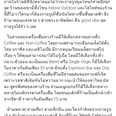
ภายในร้านมีที่นั่งหลายมุมไม่ว่าจะถ่ายรูปมุมไหนก็สวยปังทุก
จุด ร้านของเขามีทั้งโซน Indoor Outdoor และไฮไลท์ของร้าน
นี้ที่ไม่ว่าใครมาก็ต้องถ่ายรูปก็คือบันไดทางขึ้นชั้นดาดฟ้า ยิ่ง
ถ้ามาตอนแสงสวย ๆ ช่วงพระอาทิตย์ตก คือ good vibe สุด
ถ่ายรูปได้รัว ๆ เลย
ในส่วนของเครื่องดื่มทางร้านมีให้เลือกหลายอย่างทั้ง
Coffee และ Non-Coffee โดยกาแฟสามารถเลือกเมล็ดได้ทั้ง
ไทย บราซิล และเอธิโอเปีย มีการหมุนเวียนเมล็ดกาแฟไป
เรื่อย ๆ ให้คุณสามารถมาได้ไม่รู้เบื่อ โดยมีให้เลือกทั้ง คั่ว
กลาง คั่วอ่อน จะเป็นแบบ Blend หรือ Single Origin ก็มีให้เลือก
ในราคาเริ่มต้นเพียง 55 บาท มีจบทั้ง Espresso Bar และ Drip
Coffee หรือจะเป็นเครื่องดื่มที่ไม่มีส่วนผสมของกาแฟก็เริ่ด
เพราะรสชาติเข้มข้นไม่หวานมาก แนะนำให้ลองชาไทย มัท
ฉะ สูตรพิเศษของทางร้าน ส่วนเมนูเบเกอรีก็มีให้เลือกหลาก
หลายไม่แพ้บรรดาเครื่องดื่ม โดยขนมเค้กที่ร้านเป็นเค้กนำเข้า
จากอิตาลี ราคาเริ่มต้นเพียง 75 บาท
ห้ามพลาด! สายเที่ยว สายเช็กอิน และใครกำลังอยากถ่ายรูป
เก๋ ๆ กับวิวท่ามกลางธรรมชาติ ต้องที่นี่เลย
“Myrrh. Café (เมอร์