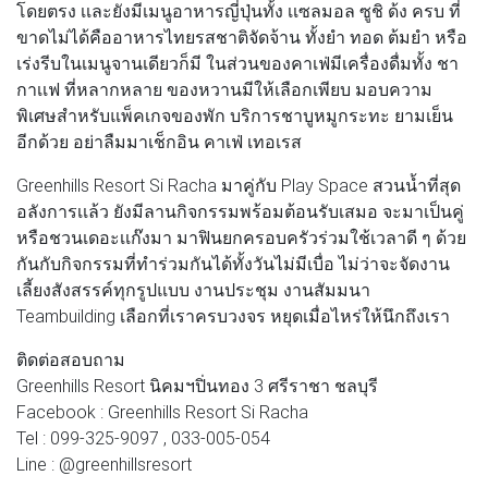
โดยตรง เเละยังมีเมนูอาหารญี่ปุ่นทั้ง เเซลมอล ซูชิ ด้ง ครบ ที่
ขาดไม่ได้คืออาหารไทยรสชาติจัดจ้าน ทั้งยำ ทอด ต้มยำ หรือ
เร่งรีบในเมนูจานเดียวก็มี ในส่วนของคาเฟ่มีเครื่องดื่มทั้ง ชา
กาเเฟ ที่หลากหลาย ของหวานมีให้เลือกเพียบ มอบความ
พิเศษสำหรับแพ็คเกจของพัก บริการชาบูหมูกระทะ ยามเย็น
อีกด้วย อย่าลืมมาเช็กอิน คาเฟ่ เทอเรส
Greenhills Resort Si Racha มาคู่กับ Play Space สวนนํ้าที่สุด
อลังการเเล้ว ยังมีลานกิจกรรมพร้อมต้อนรับเสมอ จะมาเป็นคู่
หรือชวนเดอะเเก๊งมา มาฟินยกครอบครัวร่วมใช้เวลาดี ๆ ด้วย
กันกับกิจกรรมที่ทำร่วมกันได้ทั้งวันไม่มีเบื่อ ไม่ว่าจะจัดงาน
เลี้ยงสังสรรค์ทุกรูปแบบ งานประชุม งานสัมมนา
Teambuilding เลือกที่เราครบวงจร หยุดเมื่อไหร่ให้นึกถึงเรา
ติดต่อสอบถาม
Greenhills Resort นิคมฯปิ่นทอง 3 ศรีราชา ชลบุรี
Facebook : Greenhills Resort Si Racha
Tel : 099-325-9097 , 033-005-054
Line : @greenhillsresort