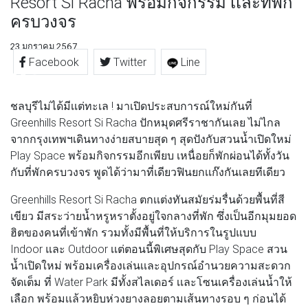
Resort Si Racha พร้อมกิจกรรม เเละที่พัก
ครบวงจร
23 มกราคม 2567
Facebook
Twitter
Line
ชลบุรีไม่ได้มีเเต่ทะเล ! มาเปิดประสบการณ์ใหม่กันที่
Greenhills Resort Si Racha ปักหมุดศรีราชากันเลย ไม่ไกล
จากกรุงเทพฯเดินทางง่ายสบายสุด ๆ สุดปังกับสวนนํ้าเปิดใหม่
Play Space พร้อมกิจกรรมอีกเพียบ เหนื่อยก็พักผ่อนได้ทั้งวัน
กับที่พักครบวงจร พูดได้ว่ามาที่เดียวฟินยกเเก๊งกันเลยทีเดียว
Greenhills Resort Si Racha ตกเเต่งทันสมัยร่มรื่นด้วยพื้นที่สี
เขียว มีสระว่ายนํ้าหรูหราตั้งอยู่ใจกลางที่พัก ซึ่งเป็นอีกมุมยอด
ฮิตของคนที่เข้าพัก รวมทั้งมีพื้นที่ให้บริการในรูปแบบ
Indoor และ Outdoor เเต่ตอนนี้พิเศษสุดกับ Play Space สวน
นํ้าเปิดใหม่ พร้อมเครื่องเล่นเเละอุปกรณ์อำนวยความสะดวก
จัดเต็ม ที่ Water Park มีทั้งสไลเดอร์ เเละโซนเครื่องเล่นนํ้าให้
เลือก พร้อมเเล้วหยิบห่วงยางลอยตามเส้นทางรอบ ๆ ก่อนได้