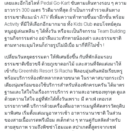
เลยเเละอีกไฮไลท์ Pedal Go-Kart ขับตามเส้นทางรอบ ๆ ความ
ยาวกว่า 300 เมตร วิวดีมากที่สุด ถ้าเป็นการสำรวจเส้นทาง
ธรรมชาติเเนะนำ ATV ที่เพิ่มความท้าทายขึ้นมาอีกขั้น พร้อม
Activity ที่มีให้เลือกอีกมากมาย ทั้ง Kids Club ตอบโจทย์คุณ
หนูอยู่เล่นเพลิน ๆ ได้ทั้งวัน หรือจะเป็นกิจกรรม Team Building
ฐานกิจกรรมต่าง อย่าลืมเเวะทักทายน้องเต่า เเละธรรมชาติ
ตามทางจะมุมไหนก็ถ่ายรูปไม่มีเบื่อ มากี่ทีก็ไม่ซํ้า !
เปลี่ยนวันหยุดธรรมดา ให้พิเศษยิ่งขึ้น กับที่พักล้อมรอบ
ธรรมชาติเขียวขจี ด้วยภูเขาดอกไม้ เเละสวนที่จัดเเต่งมาให้
เข้ากับ Greenhills Resort Si Racha ฟิลอบอุ่นทันสมัยเรียบหรู
พร้อมบริการห้องพักหลากหลายขนาด ในราคาสบายกระเป๋า
เตียงนุ่มพร้อมของใช้บริการสำหรับห้องพักครบครัน ได้มาตร
ฐานเเละใส่ใจในเรื่องการบริการ ความสะอาดของทุกจุด ดูเเล
ด้วยความใส่ใจ อยู่ที่พักได้ทั้งวันเพราะ มี คาเฟ่ เทอเรส
บรรยากาศดี บริการด้วยเครื่องดื่มอาหารเมนูที่คัดสรรวัตถุดิบ
มาพิเศษ เริ่มตั้งเเต่เมนูอาหารเช้า อาหารนานาชาติ ในส่วน
ของสายเนื้อเกรดพรีเมียม สเต็กต่าง ๆ ทานคู่กับสลัดสำหรับ
สายสุขภาพ รวมถึงพิซซ่าโฮมเมด สปาเกตตี้สูตรจากเชฟ