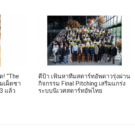
ด! “The
ดีป้า เฟ้นหาทีมสตาร์ทอัพดาวรุ่งผ่าน
มเผ็ดชา
กิจกรรม Final Pitching เสริมแกร่ง
3 แล้ว
ระบบนิเวศสตาร์ทอัพไทย