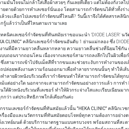
มั่นใจจนไม่กล้าใส่เสื้อผ้าสวยๆ กันเลยทีเดียว แต่ไม่ต้องกังวลไป
ายดายด้วยการทำเลเซอร์นั่นเอง โดยสามารถกำจัดขนได้ทั่วทั้งร่าง
ด แล้วจะเลือกไปเลเซอร์กำจัดขนที่ไหนดี? วันนี้เราจึงได้คัดสรรคลิ
กรู้แล้วว่าเป็นที่ไหนตามเรามาเลย
ทคนิคเลเซอร์กำจัดขนที่ทันสมัยเราขอแนะนำ 'DIODE LASER' นวั
KA CLINIC”
คลินิกเลเซอร์กำจัดขนอันดับ 1 ย่านแม่กลอง ซึ่ง DIODE
ลังงานที่มีความยาวคลื่นหลากหลาย ความยาวคลื่นช่วงที่นิยมใช้กัน
บบถอนรากถอนโคน เนื่องจากเลเซอร์สามารถลงลึกไปในผิวเพื่อกำ
ก ซึ่งสามารถเข้าไปจับเม็ดสีที่รากขนและช่วยระงับการทำงานของเส้นเ
ถปล่อยพลังงานความร้อนออกมาเพื่อทำลายรากขนนั้นๆ ทำให้เส
ือทำลายผิวหนังบริเวณที่เรากำจัดขนทำให้สามารถกำจัดขนได้ทุก
วไหม้แต่อย่างใด นอกจากจะสามารถกำจัดขนอย่างถาวรแล้ว การทำ 
ใต้ผิวหนังบริเวณที่เลเซอร์ ทำให้ผิวกระจ่างใสและเรียบเนียนมากข
กกว่า แต่ประสิทธิภาพใกล้เคียงกันค่ะ
กรรมเลเซอร์กำจัดขนที่ทันสมัยแล้วนั้น
"HEKA CLINIC"
คลินิกเวช
ครื่องมือและนวัตกรรมที่ทันสมัยตอบโจทย์ทุกความต้องการอย่างต
ิตดั่งเวทย์มนต์ ด้วยบริการมาตรฐานแบบครบวงจร พร้อมสถานที่สะ
อดรถครบครัน เพื่อให้ทุกคนที่เข้ามาใช้บริการได้ผลลัพธ์ออกมาดูด