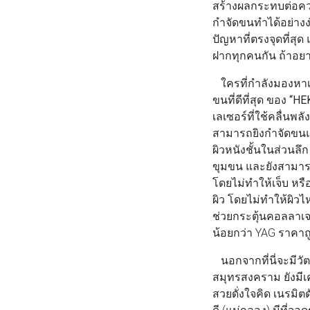
สร้างผลกระทบต่อความ
กำจัดขนทำได้อย่างง่
ปัญหาที่ตรงจุดที่สุ
ฝากทุกคนกัน ถ้าอยา
ใครที่กำลังมองหาเ
ขนที่ดีที่สุด ของ
“HE
เลเซอร์ที่ใช้คลื่นพ
สามารถยิงกำจัดขนแ
ผิวหนังชั้นในส่วนลึ
ขุมขน และยังสามาร
โดยไม่ทำให้เจ็บ หร
ผิว โดยไม่ทำให้ผิ
ช่วยกระตุ้นคอลลาเจน
น้อยกว่า YAG ราคาถู
นอกจากที่นี่จะมีวัต
สมุทรสงคราม ยังมีเ
สวยดั่งใจคิด เนรม
ดี (แม่กลอง) มีที่จ