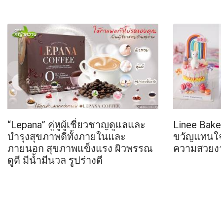
“Lepana” คู่หูผู้เชี่ยวชาญดูแลและ
Linee Bake
บำรุงสุขภาพดีทั้งภายในและ
ขวัญแทนใจท
ภายนอก สุขภาพแข็งแรง ผิวพรรณ
ความสวยง
ดูดี มีน้ำมีนวล รูปร่างดี