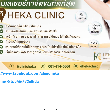
s://www.facebook.com/clinicheka
e.me/R/ti/p/@773idkdw
TTER
LINE