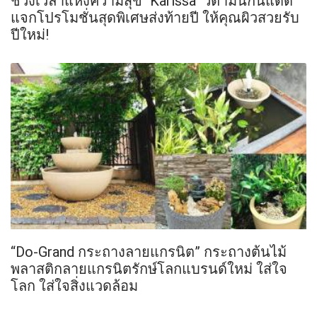
ช่วงเวลาแห่งความสุข "Karissa" วิตามินกันแดด
แจกโปรโมชั่นสุดพิเศษส่งท้ายปี ให้คุณผิวสวยรับ
ปีใหม่!
“Do-Grand กระถางลายแกรนิต” กระถางต้นไม้
พลาสติกลายแกรนิตรักษ์โลกแบรนด์ใหม่ ใส่ใจ
โลก ใส่ใจสิ่งแวดล้อม