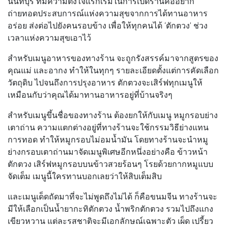
นนทบุรี ที่มีความตั้งใจแรกเริ่มในการเปิดร้านคืออยาก
ถ่ายทอดประสบการณ์แห่งความสุขจากการได้ทานอาหาร
อร่อย ส่งต่อไปยังคนรอบข้าง เพื่อให้ทุกคนได้ ‘ตักตวง’ ช่วง
เวลาแห่งความสุขเอาไว้
สำหรับเมนูอาหารของทางร้าน จะถูกรังสรรค์มาจากสูตรของ
คุณแม่ และอากง ทำให้ในทุกๆ รายละเอียดตั้งแต่การคัดเลือก
วัตถุดิบ ไปจนถึงการปรุงอาหาร ตักตวงจะเสิร์ฟทุกเมนูให้
เหมือนกับว่าคุณได้มาทานอาหารอยู่ที่บ้านจริงๆ
สำหรับเมนูขึ้นชื่อของทางร้าน ต้องยกให้กับเมนู
หมูกรอบย่าง
เตาถ่าน
ความแตกต่างอยู่ที่ทางร้านจะใช้กรรมวิธีย่างแทน
การทอด ทำให้หมูกรอบไม่อมน้ำมัน โดยทางร้านจะนำหมู
ย่างกรอบเตาถ่านมาจัดเมนูพิเศษอีกหนึ่งอย่างคือ
ข้าวหน้า
ตักตวง
เสิร์ฟหมูกรอบบนข้าวสวยร้อนๆ โรยด้วยกากหมูแบบ
จัดเต็ม เมนูนี้ใครทานบอกเลยว่าให้สิบเต็มสิบ
และเมนูเด็ดถัดมาที่จะไม่พูดถึงไม่ได้ ก็คือขนมจีน ทางร้านจะ
มีให้เลือกเป็นน้ำยากะทิตักตวง น้ำพริกตักตวง รวมไปถึงแกง
เขียวหวาน แต่ละรสชาติจะมีเอกลักษณ์เฉพาะตัว เผ็ด เปรี้ยว