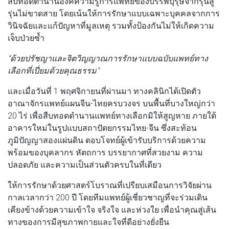
สืบทอดตำนานองค์ความรู้การแพทย์ของบรรพบุรุษจากรุ่นสู่
รุ่นไม่ขาดสาย โดยเน้นให้การรักษาแบบเฉพาะบุคคลจากการ
วินิจฉัยและแก้ปัญหาที่มูลเหตุ รวมทั้งป้องกันไม่ให้เกิดความ
เจ็บป่วยซ้ำ
“ด้วยปรัชญาและจิตวิญญาณการรักษาแบบฉบับแพทย์ทาง
เลือกที่เปี่ยมด้วยคุณธรรม”
และเมื่อวันที่ 1 พฤศจิกายนที่ผ่านมา ทางคลินิกได้เปิดตัว
อาณาจักรแพทย์แผนจีน-ไทยครบวงจร บนพื้นที่บางใหญ่กว่า
20 ไร่ เพื่อสืบทอดตำนานแพทย์ทางเลือกมิให้สูญหาย ภายใต้
อาคารใหม่ในรูปแบบสถาปัตยกรรมไทย-จีน ซึ่งสะท้อน
ภูมิปัญญาสองแผ่นดิน ตอบโจทย์ผู้เข้ารับบริการด้วยความ
พร้อมของบุคลากร หัตถการ บรรยากาศที่สวยงาม ความ
ปลอดภัย และความเป็นส่วนตัวครบในที่เดียว
ให้การรักษาด้วยศาสตร์โบราณที่เปรียบเสมือนการวิจัยผ่าน
กาลเวลากว่า 200 ปี โดยทีมแพทย์ผู้เชี่ยวชาญที่จะร่วมเดิน
เคียงข้างด้วยความเข้าใจ จริงใจ และห่วงใย เพื่อนำคุณสู่เส้น
ทางของการมีสุขภาพกายและใจที่ดีอย่างยั่งยืน