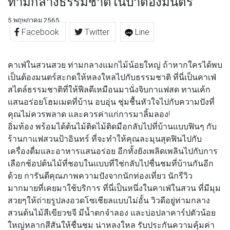
ท่ามกลางธรรมชาติในป่าต้องมนตร์
5 พฤษภาคม 2565
Facebook
Twitter
Line
คาเฟ่ในสวนสวย ท่ามกลางแมกไม้น้อยใหญ่ ถ้าหากใครได้พบ
เป็นต้องมนตร์สะกดให้หลงใหลไปกับธรรมชาติ ที่นี่เป็นคาเฟ่
สไตล์ธรรมชาติที่ให้ฟีลดีเหมือนมานั่งจิบกาแฟสด ทานเค้ก
แสนอร่อยโฮมเมดที่บ้าน อบอุ่น ชุ่มชื้นหัวใจไปกับความปังที่
คุณไม่ควรพลาด และควรค่าแก่การมาลิ้มลอง!
อิ่มท้อง พร้อมได้ต้นไม้ติดไม้ติดมือกลับไปที่บ้านแบบฟินๆ กับ
ร้านกาแฟสวนป้าอินทร์
ที่จะทำให้คุณละมุนสุดฟินไปกับ
เครื่องดื่มและอาหารแสนอร่อย อีกทั้งยังเพลิดเพลินไปกับการ
เลือกช้อปต้นไม้ที่ชอบในแบบที่ใช่กลับไปชื่นชมที่บ้านกันอีก
ด้วย การันตีคุณภาพความปังจากนักท่องเที่ยว นักรีวิว
มากมายที่เคยมาใช้บริการ ที่นี่เป็นหนึ่งในคาเฟ่ในสวน ที่มีมุม
สวยๆให้ถ่ายรูปลงอวดโซเชียลแบบไม่อั้น วิวดีอยู่ท่ามกลาง
สวนต้นไม้สีเขียวขจี มีน้ำตกจำลอง และบ่อปลาคาร์ปตัวน้อย
ใหญ่หลากสีสันให้ชื่นชม น่าหลงใหล รับประกันความคุ้มค่า