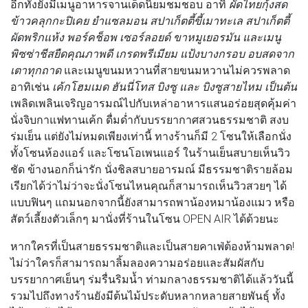
อีกทั้งยังมีเมนูอาหารจานเด็ดนิยมชมชอบ อาทิ
ผัดไทยกุ้งสด
ข้าวคลุกกะปิเคย ยำแซลมอน สปาเก็ตตี้ขี้เมาทะเล สปาเก็ตตี้
ผัดพริกแห้ง พอร์คช็อพ เซอร์ลอยด์ ขาหมูเยอรมัน และเมนู
พิซซ่าชีสยืดคุณภาพดี เกรดพรีเมียม แป้งบางกรอบ อบสดจาก
เตาทุกถาด
และเมนูขนมหวานที่สายขนมหวานไม่ควรพลาด
อาทิเช่น
เค้กโฮมเมด ฮันนี่โทส บิงซู และ บิงซูสายไหม เป็นต้น
เพลิดเพลินเจริญอารมณ์ไปกับเหล่าอาหารแสนอร่อยสุดคุ้มค่า
นั่งจิบกาแฟทานเค้ก ดื่มด่ำกับบรรยากาศสวนธรรมชาติ สงบ
ร่มเย็น แต่ยังไม่หมดเพียงเท่านี้ ทางร้านก็มี 2 โซนให้เลือกนั่ง
ทั้งโซนห้องแอร์ และโซนโอเพนแอร์ ในร้านเย็นสบายเห็นวิว
ชัด ข้างนอกก็น่ารัก นั่งชิลสบายอารมณ์ มีธรรมชาติรายล้อม
เรียกได้ว่าไม่ว่าจะนั่งโซนไหนคุณก็สามารถเห็นวิวสวยๆ ได้
แบบฟินๆ แถมนอกจากนี้ยังสามารถพาน้องหมาน้องแมว หรือ
สัตว์เลี้ยงตัวเล็กๆ มานั่งที่ร้านในโซน OPEN AIR ได้ด้วยนะ
หากใครที่เป็นสายธรรมชาติและเป็นสายคาเฟ่ต้องห้ามพลาด!
ไม่ว่าใครก็สามารถมาลิ้มลองความอร่อยและสัมผัสกับ
บรรยากาศเย็นๆ ร่มรื่นริมน้ำ ท่ามกลางธรรมชาติได้แล้ววันนี้
รวมไปถึงทางร้านยังมีต้นไม้ประดับหลากหลายสายพันธุ์ ทั้ง