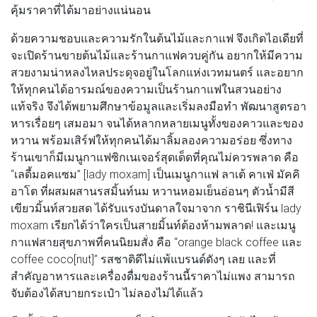
คุ้มราคาที่ได้มาอย่างแน่นอน
ด้วยความชอบและความรักในต้นไม้และกาแฟ จึงเกิดไอเดียที่
จะเปิดร้านขายต้นไม้และร้านกาแฟควบคู่กัน อยากให้มีความ
สวยงามน่าหลงไหลประดุจอยู่ในโลกแห่งเวทมนตร์ และอยาก
ให้ทุกคนได้อารมณ์ของความเป็นร้านกาแฟในสวนอย่าง
แท้จริง จึงได้พยามศึกษาข้อมูลและเริ่มลงมือทำ พัฒนาสูตรอา
หารเรื่อยๆ เสมอมา จนได้หลากหลายเมนูทั้งของคาวและของ
หวาน พร้อมเสิร์ฟให้ทุกคนได้มาลิ้มลองความอร่อย ซึ่งทาง
ร้านเขาก็มีเมนูกาแฟซิกเนเจอร์สุดเด็ดที่คุณไม่ควรพลาด คือ
“เลดี้มอคแซม” [lady moxam] เป็นเมนูกาแฟ ลาเต้ คาเฟ่ มัคคิ
อาโต ที่ผสมผสานรสมิ้นท์นม หวานหอมเย็นอ่อนๆ ตัวน้ำมีสี
เขียวมิ้นท์สวยสด ได้รับแรงบันดาลใจมาจาก ราชินีเฟิร์น lady
moxam เรียกได้ว่าใครเป็นสายมิ้นท์ต้องห้ามพลาด! และเมนู
กาแฟสายสุขภาพที่คนนิยมสั่ง คือ “orange black coffee และ
coffee coco[nut]” รสชาติดีไม่แพ้แบรนด์ดังๆ เลย และที่
สำคัญอาหารและเครื่องดื่มของร้านนี้ราคาไม่แพง สามารถ
จับต้องได้สบายกระเป๋า ไม่ลองไม่ได้แล้ว