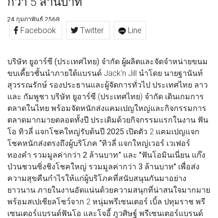
กว่า 5 ล้านบาท
24 กุมภาพันธ์ 2568
Facebook
Twitter
Line
บริษัท ยูอาร์ซี (ประเทศไทย) จำกัด
ผู้ผลิตและจัดจำหน่ายขนม
ขบเคี้ยวชั้นนำภายใต้แบรนด์ Jack'n Jill นำโดย นายฐานันท์
สุวรรณรักษ์ รองประธานและผู้จัดการทั่วไป ประเทศไทย ลาว
และ กัมพูชา บริษัท ยูอาร์ซี (ประเทศไทย) จำกัด เดินเกมการ
ตลาดในไทย พร้อมจัดหนักส่งแคมเปญใหญ่และกิจกรรมการ
ตลาดมากมายตลอดทั้งปี ประเดิมด้วยกิจกรรมแรกในงาน
ฟัน
โอ ทิวลี่ แจกโชคใหญ่รับต้นปี 2025
เปิดตัว 2 แคมเปญแจก
โชคหนักส่งตรงถึงผู้บริโภค
“ทิวลี่ แจกใหญ่เวอร์ เวเฟอร์
ทองคำ รวมมูลค่ากว่า 2 ล้านบาท”
และ
"ฟันโอมินเนี่ยน แก๊ง
ป่วนชวนซิ่งชิงโชคใหญ่ รวมมูลค่ากว่า 3 ล้านบาท"
เพื่อส่ง
ความสุขคืนกำไรให้แก่ผู้บริโภคที่สนับสนุนกันมาอย่าง
ยาวนาน ภายในงานอัดแน่นด้วยความสนุกที่น่าสนใจมากมาย
พร้อมสเปเชียลโชว์จาก 2 หนุ่มพรีเซนเตอร์
เบิ้ล ปทุมราช
พรี
เซนเตอร์แบรนด์ฟันโอ และ
โจอี้ ภูวศิษฐ์
พรีเซนเตอร์แบรนด์