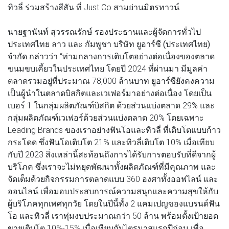
ทิวลี่ ร่วมสร้างสีสัน ที่ Just Co สามย่านมิตรทาวน์
นายฐานันท์ สุวรรณรักษ์ รองประธานและผู้จัดการทั่วไป
ประเทศไทย ลาว และ กัมพูชา บริษัท ยูอาร์ซี (ประเทศไทย)
จำกัด
กล่าวว่า “ท่ามกลางการเติบโตอย่างต่อเนื่องของตลาด
ขนมขบเคี้ยวในประเทศไทย โดยปี 2024 ที่ผ่านมา มีมูลค่า
ตลาดรวมอยู่ที่ประมาณ 78,000 ล้านบาท ยูอาร์ซียังคงความ
เป็นผู้นำในตลาดบิสกิตและเวเฟอร์มาอย่างต่อเนื่อง โดยเป็น
เบอร์ 1 ในกลุ่มผลิตภัณฑ์บิสกิต ด้วยส่วนแบ่งตลาด 29% และ
กลุ่มผลิตภัณฑ์เวเฟอร์ด้วยส่วนแบ่งตลาด 20% โดยเฉพาะ
Leading Brands ของเราอย่างฟันโอและทิวลี่ ที่เติบโตแบบก้าว
กระโดด ซึ่งฟันโอเติบโต 21% และทิวลี่เติบโต 10% เมื่อเทียบ
กับปี 2023 สิ่งเหล่านี้สะท้อนถึงการได้รับการตอบรับที่ดีจากผู้
บริโภค ซึ่งเราจะไม่หยุดพัฒนาทั้งผลิตภัณฑ์ที่มีคุณภาพ และ
จัดเต็มด้วยกิจกรรมการตลาดแบบ 360 องศาทั้งออฟไลน์ และ
ออนไลน์ เพื่อมอบประสบการณ์ความสนุกและความสุขให้กับ
ผู้บริโภคทุกเพศทุกวัย โดยในปีนี้ทั้ง 2 แคมเปญของแบรนด์ฟัน
โอ และทิวลี่ เราทุ่มงบประมาณกว่า 50 ล้าน พร้อมตั้งเป้ายอด
ขายเติบโต 10%-15% เมื่อเทียบกับไตรมาสแรกปีก่อน เพื่อ