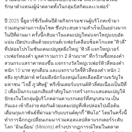
รักษาตำแหน่งผู้นำตลาดทั้งในกลุ่มบิสกิตและเวเฟอร์”
ปี 2025 นี้ยูอาร์ซีเริ่มต้นปีด้วยกิจกรรมชวนผู้บริโภคเข้ามา
ร่วมสนุกผ่านการลุ้นโชค ซึ่งประสบความสำเร็จเป็นอย่างมาก
ในปีที่ผ่านมา ครั้งนี้กลับมาในแคมเปญใหม่แจกใหญ่แบบอัด
แน่น เปิดประเดิมด้วยแบรนด์เวเฟอร์เคลือบช็อคโกแลต
“ทิวลี่”
ที่ปล่อยโปรโมชั่นแคมเปญสุดยิ่งใหญ่ “
ทิวลี่ แจกใหญ่เวอร์
เวเฟอร์ทองคำ มูลค่ารวมกว่า 2 ล้านบาท”
ที่กว้านซื้อทองคำ
สวนกระแสราคาทองขึ้น แจกรางวัลใหญ่เวเฟอร์ทิวลี่ทองคำ
หนัก 10 บาท ทุกเดือน และแจกรางวัลจี้ทิวลี่ทองคำ หนัก 2
สลึง ทุกสัปดาห์ พร้อมดึงนักร้องหนุ่มร็อคเลือดอีสานขวัญใจ
มหาชน “โจอี้ ภูวศิษฐ์” พรีเซ็นเตอร์แบรนด์ทิวลี่ต่อเนื่องเป็นปีที่
2 เพื่อเป็นกระบอกเสียงสำคัญในการสร้างกระแสแคมเปญให้
ปักธงในใจกลุ่มผู้บริโภคผ่านคาแรกเตอร์ที่สนุกสนาน เป็น
กันเอง เข้าถึงง่าย ต่อกันด้วยแคมเปญที่เพิ่งปล่อยไปเมื่อต้น
เดือนกุมภาพันธ์ที่ผ่านมากับแบรนด์คุกกี้
“ฟันโอ”
โดยในครั้งนี้
ทำการฉีกกฎเปลี่ยนเกมมาร่วมคอลแลปส์คาแรกเตอร์ระดับ
โลก “มินเนี่ยน” (Minions) สร้างปรากฏการณ์ใหม่ในตลาด