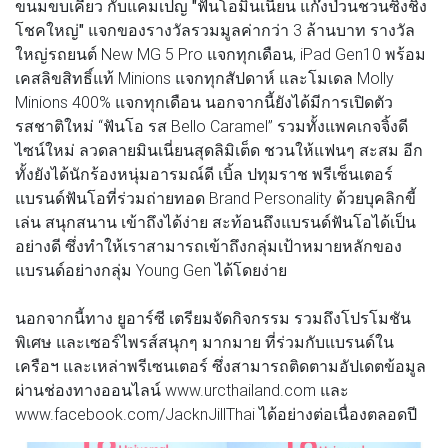
ขนมขบเคี้ยว กับแคมเปญ
"ฟันโอมินเนี่ยน แก๊งป่วนชวนซิ่งชิง
โชคใหญ่"
แจกของรางวัลรวมมูลค่ากว่า 3 ล้านบาท รางวัล
ใหญ่รถยนต์ New MG 5 Pro แจกทุกเดือน, iPad Gen10 พร้อม
เคสลิขสิทธิ์แท้ Minions แจกทุกสัปดาห์ และโมเดล Molly
Minions 400% แจกทุกเดือน นอกจากนี้ยังได้มีการเปิดตัว
รสชาติใหม่ “ฟันโอ รส Bello Caramel” รวมทั้งแพคเกจจิ้งดี
ไซน์ใหม่ ลวดลายมินเนี่ยนสุดลิมิเต็ด ชวนให้แฟนๆ สะสม อีก
ทั้งยังได้นักร้องหนุ่มอารมณ์ดี เบิ้ล ปทุมราช พรีเซ็นเตอร์
แบรนด์ฟันโอที่ร่วมถ่ายทอด Brand Personality ด้วยบุคลิกขี้
เล่น สนุกสนาน เข้าถึงได้ง่าย สะท้อนถึงแบรนด์ฟันโอได้เป็น
อย่างดี ซึ่งทำให้เราสามารถเข้าถึงกลุ่มเป้าหมายหลักของ
แบรนด์อย่างกลุ่ม Young Gen ได้โดยง่าย
นอกจากนี้ทาง ยูอาร์ซี เตรียมจัดกิจกรรม รวมถึงโปรโมชัน
พิเศษ และเซอร์ไพรส์สนุกๆ มากมาย ที่ร่วมกับแบรนด์ใน
เครือฯ และเหล่าพรีเซนเตอร์ ซึ่งสามารถติดตามอัปเดตข้อมูล
ผ่านช่องทางออนไลน์ www.urcthailand.com และ
www.facebook.com/JacknJillThai ได้อย่างต่อเนื่องตลอดปี