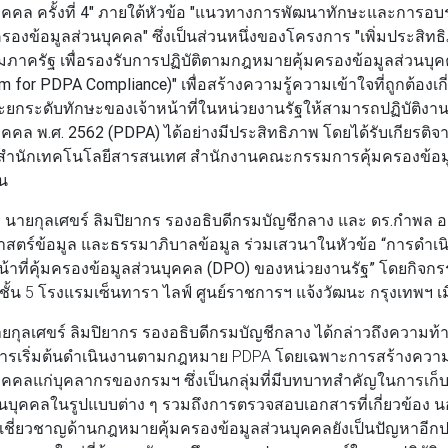
คล ครั้งที่ 4"
ภายใต้หัวข้อ
"แนวทางการพัฒนาทักษะและการอบรมเจ
มครองข้อมูลส่วนบุคคล"
ซึ่งเป็นส่วนหนึ่งของโครงการ
"เพิ่มประสิ
ภาครัฐ เพื่อรองรับการปฏิบัติตามกฎหมายคุ้มครองข้อมูลส่วนบุ
m for PDPA Compliance)"
เพื่อสร้างความรู้ความเข้าใจที่ถูกต้องเ
ะยกระดับทักษะของเจ้าหน้าที่ในหน่วยงานรัฐให้สามารถปฏิบัติง
บุคคล พ.ศ. 2562 (PDPA)
ได้อย่างมีประสิทธิภาพ โดยได้รับเกียรติจา
สำนักเทคโนโลยีสารสนเทศ สำนักงานคณะกรรมการคุ้มครองข้อมู
น
ก
นายกุลเศขร์ ลิมปิยากร รองอธิบดีกรมบัญชีกลาง
และ
ดร.กำพล อดิ
าสตร์ข้อมูล และธรรมาภิบาลข้อมูล
ร่วมเสวนาในหัวข้อ
“การดำเน
้าที่คุ้มครองข้อมูลส่วนบุคคล (DPO) ของหน่วยงานรัฐ”
โดยกิจกรร
ชั้น 5 โรงแรมเซ็นทารา ไลฟ์ ศูนย์ราชการฯ แจ้งวัฒนะ กรุงเทพฯ เมื่อ
ยกุลเศขร์ ลิมปิยากร รองอธิบดีกรมบัญชีกลาง
ได้กล่าวถึงความท้
การเริ่มต้นดำเนินงานตามกฎหมาย PDPA โดยเฉพาะการสร้างควา
บุคคลแก่บุคลากรของกรมฯ ซึ่งเป็นกลุ่มที่มีบทบาทสำคัญในการเ
บุคคลในรูปแบบต่าง ๆ รวมถึงการตรวจสอบเอกสารที่เกี่ยวข้อง น
เชี่ยวชาญด้านกฎหมายคุ้มครองข้อมูลส่วนบุคคลยังเป็นปัญหาอีกป