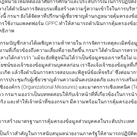
นกฎหมายใหม่ที่ต้องอาศัยการศึกษาและประสบการณ์ในการปฏิบัติงา
ลางได้ดำเนินการจัดอบรมเพื่อสร้างความรู้ความเข้าใจในการบริห
้งนี้ กรมฯ ยังได้จัดหาที่ปรึกษาผู้เชี่ยวชาญด้านกฎหมายคุ้มครองข
การใช้งานแพลตฟอร์ม GPPC ทำให้สามารถดำเนินการคุ้มครองข้อ
ิทธิภาพ
นมา กรมบัญชีกลางได้เผชิญความท้าทายใน การจัดการเหตุละเมิดข้อมู
งานที่เกี่ยวข้องถึงความเสี่ยงที่อาจเกิดขึ้น กรมฯ ได้ดำเนินการตร
างได้กล่าวว่า “แม้จะยังพิสูจน์ไม่ได้ว่าเป็นข้อมูลของเราหรือไม่
ยชน์ของเจ้าของข้อมูลส่วนบุคคลก่อน เราจึงแจ้งเจ้าของข้อมูลที่เกี่
ะเกิด แล้วจึงดำเนินการตรวจสอบและพิสูจน์ข้อเท็จจริง” ซึ่งต่อม
ทั้งการประชุมกับผู้เชี่ยวชาญด้านความมั่นคงปลอดภัย และการเสริ
เชิงองค์กร (Organizational Measures) และมาตรการเชิงเทคนิค (T
าว กรมฯ มองว่าเป็นบททดสอบให้กับเจ้าหน้าที่ที่เกี่ยวข้องในการน
ิง และทำให้เจ้าหน้าที่ของกรมฯ มีความพร้อมในการคุ้มครองข้อม
ารสร้างมาตรฐานการคุ้มครองข้อมูลส่วนบุคคลในระดับประเทศ
ป็นก้าวสำคัญในการสนับสนุนหน่วยงานภาครัฐให้สามารถปฏิบัต