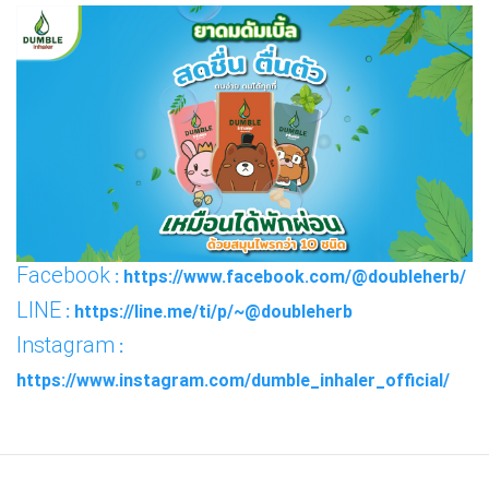
Facebook
: https://www.facebook.com/@doubleherb/
LINE
: https://line.me/ti/p/~@doubleherb
Instagram
:
https://www.instagram.com/dumble_inhaler_official/