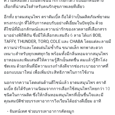
ความคล่องตัว แถมดีไซน์น่ารัก เรียกได้ว่าเป็นอีกหนึ่งทาง
เลือกที่น่าสนใจสำหรับคนรักสุขภาพเลยทีเดียว
อีกทั้ง
ยาดมสมุนไพร ตราดัมเบิ้ล
ถือได้ว่าเป็นผลิตภัณฑ์ยาดม
ทรงกระปุก ที่ได้รับการตอบรับอย่างดีเยี่ยมในปัจจุบัน ด้วย
ดีไซน์ที่มีเอกลักษณ์และความน่ารักของลวดลายที่เลือกสรร
มาอย่างพิถีพิถัน ซึ่งมีให้เลือกสะสมถึง 6 ลาย ได้แก่
BOB,
TAFFY, THUNDER, TORO, COLE และ CHABA
โดยแต่ละลายมี
ความน่ารักและโดดเด่นไม่ซ้ำกัน ขนาดเล็ก พกพาสะดวก
เหมาะสำหรับทุกเพศทุกวัย พร้อมทั้งมีกลิ่นหอมจากสมุนไพร
ยาหอมและพิมเสนที่ให้ความรู้สึกเย็นสดชื่น ดมแล้วรู้สึกโล่ง
ชัดเจน ด้วยกลิ่นที่มีความแรงกำลังดีจากช่องระบายอากาศที่
ออกแบบมาใหม่ เพื่อเพิ่มประสิทธิภาพในการใช้งาน
นอกจากความโดดเด่นด้านดีไซน์แล้ว
ยาดมสมุนไพร ตราดั
มเบิ้ล
ยังได้รับความนิยมจากการเลือกใช้สมุนไพรไทยกว่า 10
ชนิดในการผลิต ซึ่งให้กลิ่นหอมสมุนไพรที่เย็นชื่นใจและมี
คุณสมบัติช่วยบรรเทาอาการวิงเวียนได้อย่างดีเยี่ยม อาทิ
- จันทน์เทศ
ช่วยบรรเทาอาการคัดจมูก