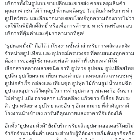
บริการทั้งในรูปแบบขายปลีกและขายส่ง ครอบคลุมสินค้า
คุณภาพ เช่น ไม้ก้านธูป น้ำหอมฉีดธูป วัตถุดิบสำหรับการทำ
ธูปไหว้พระ และอีกมากมาย ตอบโจทย์ทุกความต้องการไม่ว่า
จะใช้ในพิธีศักดิ์สิทธิ์ หรือเพื่อการค้าขาย ทางร้านพร้อมมอบ
บริการที่คุ้มค่าและคุ้มราคามากที่สุด!
"ธูปหอมมั่งมี"
ถือได้ว่าโรงงานชั้นนำสำหรับการผลิตและจัด
จำหน่ายธูป เทียน และอุปกรณ์ครบวงจร ที่ตอบสนองทุกความ
ต้องการของผู้ใช้งานและพ่อค้าแม่ค้าทั่วประเทศ มีให้
เลือกสรรหลากหลายชนิด อาทิ
ธูปหวย ธูปหอม ธูปเปลือยไทย
ธูปจีน ธูปเวียดนาม เทียน ทองคำเปลว แหนบแก้ว แหนบชมพู
ธูปห่อสำเร็จ กล่องและเทียนชุด ธูปฟุต ไม้ก้านธูป น้ำหอมฉีด
ธูป และอุปกรณ์วัตถุดิบในการทำธูปต่าง ๆ เช่น ผงก้อ จันขาว
ไม้ทำธูป แป้ง ตราฉลาก แก้วเหลือง แก้วขาว ขี้เลื่อย ดินประ
สิว ปูน หนังยาง ธูปไทย และอื่น ๆ อีกมากมาย
ที่สำคัญเรามี
โรงงานนำเข้าเอง การันตีคุณภาพและราคาที่จับต้องได้
อีกทั้ง
"ธูปหอมมั่งมี"
ยังมีบริการรับผลิตธูปตามออเดอร์โดยไม่
จำกัดจำนวนขั้นต่ำ เหมาะสำหรับผู้ที่ต้องการเริ่มต้นธุรกิจหรือ