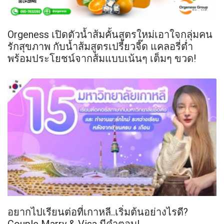
Orgeness เปิดตัวน้ำส้มคั้นสูตรใหม่เอาใจกลุ่มคน
รักสุขภาพ กับน้ำส้มสูตรเปรี้ยวจี๊ด แคลอรี่ต่ำ
พร้อมประโยชน์จากส้มแบบเน้นๆ เต็มๆ ขวด!
อยากไปเรียนต่อที่เกาหลี..เริ่มต้นอย่างไรดี?
Couple Marry & Visa มีคำตอบ!