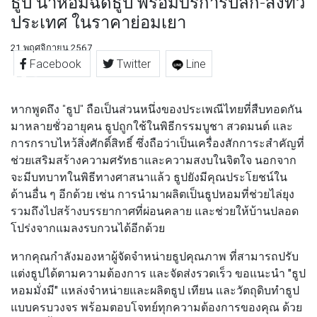
ธูป น้ำหอมฉีดธูป พร้อมบริการปลีก-ส่งทั่ว
ประเทศ ในราคาย่อมเยา
21 พฤศจิกายน 2567
Facebook
Twitter
Line
หากพูดถึง "ธูป" ถือเป็นส่วนหนึ่งของประเพณีไทยที่สืบทอดกัน
มาหลายชั่วอายุคน ธูปถูกใช้ในพิธีกรรมบูชา สวดมนต์ และ
การกราบไหว้สิ่งศักดิ์สิทธิ์ ซึ่งถือว่าเป็นเครื่องสักการะสำคัญที่
ช่วยเสริมสร้างความศรัทธาและความสงบในจิตใจ นอกจาก
จะมีบทบาทในพิธีทางศาสนาแล้ว ธูปยังมีคุณประโยชน์ใน
ด้านอื่น ๆ อีกด้วย เช่น การนำมาผลิตเป็นธูปหอมที่ช่วยไล่ยุง
รวมถึงไปสร้างบรรยากาศที่ผ่อนคลาย และช่วยให้บ้านปลอด
โปร่งจากแมลงรบกวนได้อีกด้วย
หากคุณกำลังมองหาผู้จัดจำหน่ายธูปคุณภาพ ที่สามารถปรับ
แต่งธูปได้ตามความต้องการ และจัดส่งรวดเร็ว ขอแนะนำ
"ธูป
หอมมั่งมี"
แหล่งจำหน่ายและผลิตธูป เทียน และวัตถุดิบทำธูป
แบบครบวงจร พร้อมตอบโจทย์ทุกความต้องการของคุณ ด้วย