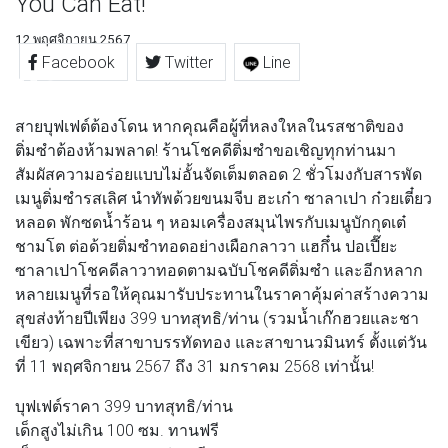
You Can Eat!
12 พฤศจิกายน 2567
Facebook
Twitter
Line
สายบุฟเฟต์ต้องโดน หากคุณคือผู้ที่หลงใหลในรสชาติของ
ติ่มซำต้องห้ามพลาด! ร้านโชคดีติ่มซำขอเชิญทุกท่านมา
สัมผัสความอร่อยแบบไม่อั้นจัดเต็มตลอด 2 ชั่วโมงกับสารพัด
เมนูติ่มซำรสเลิศ นำทัพด้วยขนมจีบ ฮะเก๋า ซาลาเปา ก๋วยเตี๋ยว
หลอด พักซดน้ำร้อน ๆ หอมเครื่องสมุนไพรกับเมนูบักกุดเต๋
ชามโต ต่อด้วยติ่มซำทอดอย่างเผือกลาวา แฮกึ๋น ปอเปี๊ยะ
ซาลาเปาโชคดีลาวาทอดตามฉบับโชคดีติ่มซำ และอีกหลาก
หลายเมนูที่รอให้คุณมารับประทานในราคาคุ้มค่าสร้างความ
สุขส่งท้ายปีเพียง 399 บาทสุทธิ/ท่าน (รวมน้ำเก๊กฮวยและชา
เขียว) เฉพาะที่สาขาบรรทัดทอง และสาขานวมินทร์ ตั้งแต่วัน
ที่ 11 พฤศจิกายน 2567 ถึง 31 มกราคม 2568 เท่านั้น!
บุฟเฟต์ราคา 399 บาทสุทธิ/ท่าน
เด็กสูงไม่เกิน 100 ซม. ทานฟรี