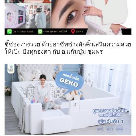
ชี้ช่องทางรวย ด้วยอาชีพช่างสักคิ้วเสริมความสวย
ให้เป๊ะ ปังทุกองศา กับ อ.แก้มบุ๋ม ชุมพร