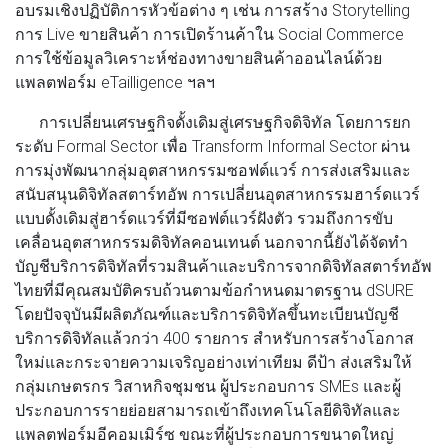
อบรมเชิงปฏิบัติการหัวข้อต่าง ๆ เช่น การสร้าง Storytelling
การ Live ขายสินค้า การเปิดร้านค้าใน Social Commerce
การใช้ข้อมูลวิเคราะห์ช่องทางขายสินค้าออนไลน์ด้วย
แพลตฟอร์ม eTailligence ฯลฯ
การเปลี่ยนเศรษฐกิจดั้งเดิมสู่เศรษฐกิจดิจิทัล โดยการยก
ระดับ Formal Sector เพื่อ Transform Informal Sector ผ่าน
การมุ่งพัฒนากลุ่มอุตสาหกรรมซอฟต์แวร์ การส่งเสริมและ
สนับสนุนดิจิทัลสตาร์ทอัพ การเปลี่ยนอุตสาหกรรมฮาร์ดแวร์
แบบดั้งเดิมสู่ฮาร์ดแวร์ที่มีซอฟต์แวร์ฝังตัว รวมถึงการขับ
เคลื่อนอุตสาหกรรมดิจิทัลคอนเทนต์ นอกจากนี้ยังได้จัดทำ
บัญชีบริการดิจิทัลที่รวมสินค้าและบริการจากดิจิทัลสตาร์ทอัพ
ไทยที่มีคุณสมบัติครบถ้วนตามข้อกำหนดมาตรฐาน dSURE
โดยปัจจุบันมีผลิตภัณฑ์และบริการดิจิทัลขึ้นทะเบียนบัญชี
บริการดิจิทัลแล้วกว่า 400 รายการ สำหรับการสร้างโอกาส
ใหม่และกระจายความเจริญอย่างเท่าเทียม
ดีป้า
ส่งเสริมให้
กลุ่มเกษตรกร วิสาหกิจชุมชน ผู้ประกอบการ SMEs และผู้
ประกอบการรายย่อยสามารถเข้าถึงเทคโนโลยีดิจิทัลและ
แพลตฟอร์มอีคอมเมิร์ซ ขณะที่ผู้ประกอบการขนาดใหญ่