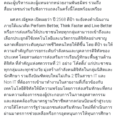
คณะผู้บริหารและผู้แทนจากหน่วยงานพันธมิตร รวมถึง
สื่อมวลชนร่วมรับฟังการแถลงในครั้งนี้โดยพร้อมเพรียง
ผศ.ดร.ณัฐพล
เปิดเผยว่า ปี 2568
ดีป้า
จะยังคงดำเนินงาน
ภายใต้แนวคิด
Perform Better, Think Faster and Live Better
หรือการส่งเสริมให้ประชาชนไทยทุกกลุ่มสามารถเข้าถึงและ
เลือกประยุกต์ใช้เทคโนโลยีและนวัตกรรมดิจิทัลอย่างชาญ
ฉลาดเพื่อยกระดับคุณภาพชีวิตคนไทยให้ดีขึ้น โดย
ดีป้า
จะให้
ความสำคัญกับ
การยกระดับกำลังคนและบุคลากรดิจิทัล
ของ
ประเทศ โดยสานต่อการส่งเสริมการเรียนรู้ทักษะพื้นฐานด้าน
ดิจิทัล ที่สำคัญแห่งศตวรรษที่ 21 อย่าง ‘โค้ดดิ้ง’ แก่ประชาชน
ทุกกลุ่มและทุกช่วงวัย มุ่งสร้างกำลังคนดิจิทัลในกลุ่มนิสิตและ
นักศึกษา รวมถึงบัณฑิตจบใหม่ไม่เกิน 2 ปีในสาขา IT และ
Non IT ที่ต้องการเข้ามาทำงานในสายงานที่เกี่ยวข้องกับ
เทคโนโลยีดิจิทัลให้มีความพร้อมโดยการส่งเสริมทักษะที่ตรง
ตามความต้องการของผู้ประกอบการในภาคอุตสาหกรรม
และสอดคล้องกับมาตรฐานวิชาชีพสากลก่อนป้อนเข้าสู่ระบบ
ภายใต้โครงการรัฐร่วมเอกชนส่งเสริมทักษะใหม่ที่ดำเนินการ
ผ่านมาตรการช่วยเหลือหรือการอุดหนุนการให้ทุนการศึกษา