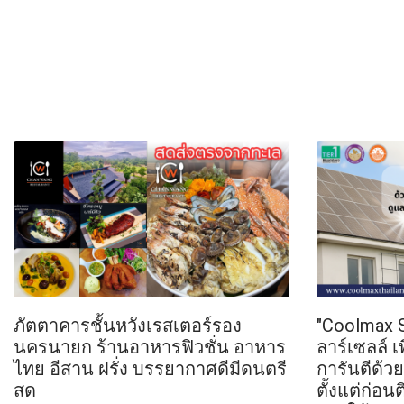
FACEBOOK
TWI
ภัตตาคารชั้นหวังเรสเตอร์รอง
"Coolmax So
นครนายก ร้านอาหารฟิวชั่น อาหาร
ลาร์เซลล์ 
ไทย อีสาน ฝรั่ง บรรยากาศดีมีดนตรี
การันตีด้ว
สด
ตั้งแต่ก่อน