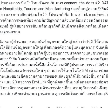
ผู้ประกอบการ SMEs ไทย จัดงานสัมมนา
connect-the-dots #2: D
 Hospitality, Tourism and Manufacturing
ปลดล็อกสู่ความยั่งยืน
่ยว และการผลิต พร้อมโชว์ 2 โปรเจกต์ คือ Travel Link และ Envi Link
ารด้านการท่องเที่ยว ตามติดปัญหาด้านสิ่งแวดล้อม ด้วยนวัตกรรมเ
์ สู่นโยบายการขับเคลื่อนธุรกิจที่เป็นมิตรต่อสิ่งแวดล้อมเพื่อค
มาตรฐานสากล
เสริม รองผู้อำนวยการสถาบันข้อมูลขนาดใหญ่
กล่าวว่า BDI ให้ควา
ยีด้านข้อมูลขนาดใหญ่ พัฒนาองค์ความรู้และบุคลากร ขับเคลื่อ
พาะอย่างยิ่งในกลุ่มธุรกิจ ผู้ประกอบการขนาดกลางและขนาดย่อม
จอย่างยั่งยืน โดยร่วมมือกับพันธมิตรมากมายทั้งหน่วยงานภาครัฐแ
ร ซึ่งในการจัดงานครั้งนี้ถือเป็นโอกาสดีที่ผู้ประกอบการจะได้เรีย
คโนโลยีและนวัตกรรมใหม่ ๆ ผ่านการใช้เทคโนโลยี AI เข้ามาช่วย
ธิภาพและขยายขีดความสามารถของแต่ละธุรกิจได้มากยิ่งขึ้น ภายใต
nk และ 2.โครงการ Envi Link ที่ถูกพัฒนาขึ้นมาเพื่อตอบสนองต่อค
ารจัดการอุตสาหกรรมด้านการท่องเที่ยว ควบคู่กับการดำเนินธุรกิจ
องค์กรเทียบเท่ามาตรฐานสากล สู่การเติบโตแบบก้าวกระโดด สร้า