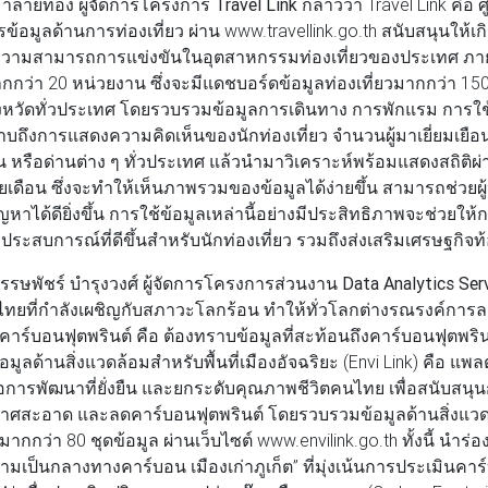
้าลายทอง ผู้จัดการโครงการ Travel Link
กล่าวว่า Travel Link คือ 
้อมูลด้านการท่องเที่ยว ผ่าน www.travellink.go.th สนับสนุนให้เ
ีดความสามารถการแข่งขันในอุตสาหกรรมท่องเที่ยวของประเทศ ภา
ว่า 20 หน่วยงาน ซึ่งจะมีแดชบอร์ดข้อมูลท่องเที่ยวมากกว่า 15
ังหวัดทั่วประเทศ โดยรวบรวมข้อมูลการเดินทาง การพักแรม การใ
าบถึงการแสดงความคิดเห็นของนักท่องเที่ยว จำนวนผู้มาเยี่ยมเยือน เ
หรือด่านต่าง ๆ ทั่วประเทศ แล้วนำมาวิเคราะห์พร้อมแสดงสถิติผ่
เดือน ซึ่งจะทำให้เห็นภาพรวมของข้อมูลได้ง่ายขึ้น สามารถช่ว
หาได้ดียิ่งขึ้น การใช้ข้อมูลเหล่านี้อย่างมีประสิทธิภาพจะช่วยให้ก
างประสบการณ์ที่ดีขึ้นสำหรับนักท่องเที่ยว รวมถึงส่งเสริมเศรษฐกิจ
ษพัชร์ บำรุงวงศ์ ผู้จัดการโครงการส่วนงาน Data Analytics Ser
ยที่กำลังเผชิญกับสภาวะโลกร้อน ทำให้ทั่วโลกต่างรณรงค์การล
ร์บอนฟุตพรินต์ คือ ต้องทราบข้อมูลที่สะท้อนถึงคาร์บอนฟุตพรินต์
ูลด้านสิ่งแวดล้อมสำหรับพื้นที่เมืองอัจฉริยะ (Envi Link) คือ แพ
พื่อการพัฒนาที่ยั่งยืน และยกระดับคุณภาพชีวิตคนไทย เพื่อสนับ
ากาศสะอาด และลดคาร์บอนฟุตพรินต์ โดยรวบรวมข้อมูลด้านสิ่งแวด
มากกว่า 80 ชุดข้อมูล ผ่านเว็บไซต์ www.envilink.go.th ทั้งนี้ นำร่องใ
มเป็นกลางทางคาร์บอน เมืองเก่าภูเก็ต” ที่มุ่งเน้นการประเมินคาร