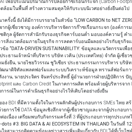
ี AI เพื่อประเมินปริมาณการปล่อยก๊าซเรือนกระจก (Carbon Footpri
อมในพื้นที่ สร้างความสมดุลให้กับระบบนิเวศอย่างยั่งยืนต่อไป
้งนี้ ยังได้มีการบรรยายในหัวข้อ
“LOW CARBON to NET ZERO:
ติจากผู้เชี่ยวชาญ
องค์การบริหารจัดการก๊าซเรือนกระจก (องค์การ
ิกุล ผู้จัดการสำนักรับรองธุรกิจคาร์บอนต่ำ
มอบองค์ความรู้ คำ
ารสิ่งแวดล้อมภายในธุรกิจ การลดคาร์บอนมีผลอย่างไรกับธุรกิจแ
ข้อ “DATA-DRIVEN SUSTAINABILITY: ข้อมูลและนวัตกรรมเพื่อธุรกิ
ระธานเจ้าหน้าที่บริหาร บริษัท เวคิน (ประเทศไทย) จำกัด ผู้เชี่
มยั่งยืน, นายไชยวิวรรณ ชูวิเชียร ประธานกรรมการบริหาร บริษัท เ
ผู้พัฒนาดิจิทัลแพลตฟอร์มและระบบวิเคราะห์ข้อมูล ทรานส์ฟอร์ม
งาน, นายประจิตร จันทร์ประสิทธิ์ ผู้อำนวยการฝ่ายปฏิบัติการ ปัญ
ootprint และ Carbon Credit ในภาคการผลิต พร้อมด้วยผู้บริหารจา
การณ์ในการดำเนินธุรกิจอย่างไรให้เติบโตอย่างยั่งยืน
ง BDI ที่มีความตั้งใจในการผลักดันผู้ประกอบการ SMEs ไทย สร
ด้วยการใช้ DATA ข้อมูลเชิงลึกจากผู้เชี่ยวชาญและจากผู้ประกอบการ
ต่อเนื่อง เตรียมพบกับกิจกรรมครั้งที่ 3 ที่ผู้ประกอบการทุกประเ
e-dots #3: BIG DATA & AI ECOSYSTEM IN THAILAND ในวันที่ 12
ี่สนใจสามารถติดตามข้อมูลข่าวสารเพิ่มเติมเกี่ยวกับ BDI ได้ที่เว็บไซ