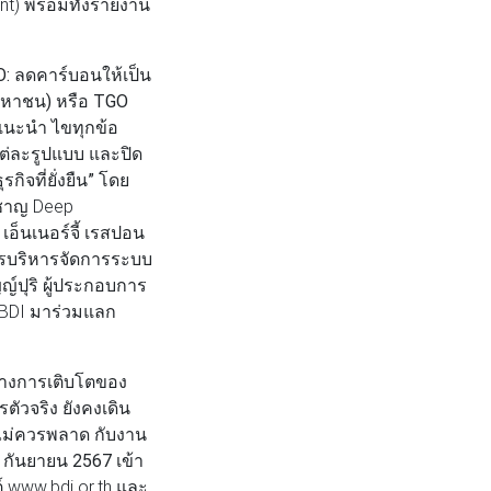
nt) พร้อมทั้งรายงาน
 ลดคาร์บอนให้เป็น
มหาชน) หรือ TGO
แนะนำ ไขทุกข้อ
ต่ละรูปแบบ และปิด
จที่ยั่งยืน”
โดย
ยวชาญ Deep
อ็นเนอร์จี้ เรสปอน
การบริหารจัดการระบบ
ญ์ปุริ ผู้ประกอบการ
ก BDI มาร่วมแลก
้างการเติบโตของ
ตัวจริง ยังคงเดิน
ภทไม่ควรพลาด
กับงาน
 กันยายน 2567
เข้า
ต์ www.bdi.or.th และ