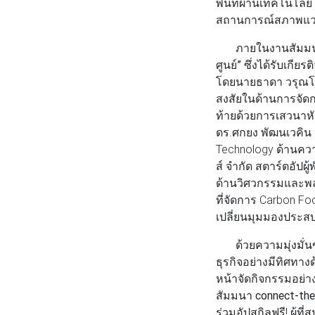
พื้นที่ผ่านเทคโนโลย
สถานการณ์สภาพแวดล้
ภายในงานสัมมนาครั
ศูนย์”
ซึ่งได้รับเกียร
โดยนายธาดา วรุณโชต
สงสัยในด้านการจัดก
ท้ายด้วย
การเสวนาหัว
ดร.ศกยง พัฒนเวคิน ป
Technology ด้านควา
ส์ จำกัด สตาร์ตอัป
ด้านวิศวกรรมและพลัง
ที่จัดการ Carbon F
เปลี่ยนมุมมองประสบ
ด้วยความมุ่งมั่นขอ
ธุรกิจอย่างมีทิศทาง
หน้าจัดกิจกรรมอย่าง
สัมมนา connect-th
ร่วมอัปสกิลฟรี! ผู้ท