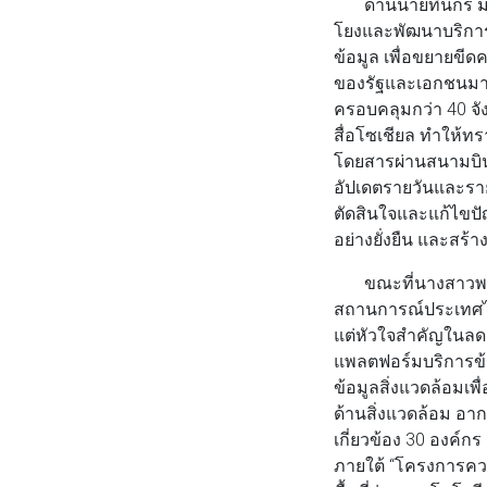
ด้านนายทินกร ม
โยงและพัฒนาบริการข
ข้อมูล เพื่อขยายข
ของรัฐและเอกชนมากก
ครอบคลุมกว่า 40 จ
สื่อโซเชียล ทำให้ทร
โดยสารผ่านสนามบิน 
อัปเดตรายวันและราย
ตัดสินใจและแก้ไขปัญ
อย่างยั่งยืน และสร้
ขณะที่นางสาวพรร
สถานการณ์ประเทศไท
แต่หัวใจสำคัญในลดคา
แพลตฟอร์มบริการข้อม
ข้อมูลสิ่งแวดล้อมเ
ด้านสิ่งแวดล้อม อ
เกี่ยวข้อง 30 องค์กร 
ภายใต้ “โครงการควา