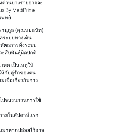
ร่งด่วนบางรายอาจจะ
lus By MediPrime
แพทย์
ทรานุกูล (คุณหมอนัท)
ลระบบทางเดิน
นหัตถการทั้งระบบ
ืบพันธุ์ผิดปกติ
พศ เป็นเหตุให้
ห้กับคู่รักของตน
ชื่อเกี่ยวกับการ
เกินไปจนรบกวนการใช้
ดภายในสัปดาห์แรก
ตามมาหากปล่อยไว้อาจ