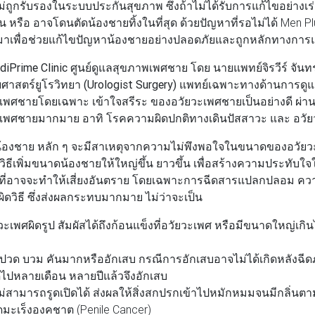
่ถูกรับรองในระบบประกันสุขภาพ ซึ่งถ้าไม่ได้รับการแก้ไขอย่างเ
าน หรือ อาจโดนตัดน้องชายทิ้งในที่สุด ด้วยปัญหาที่รอไม่ได้ Men P
งขึ้นมาเพื่อช่วยแก้ไขปัญหาน้องชายอย่างปลอดภัยและถูกหลักทางการ
diPrime Clinic ศูนย์ดูแลสุขภาพเพศชาย
โดย
นายแพทย์จิรวีร์ จัน
าสตร์ยูโรวิทยา (Urologist Surgery)
แพทย์เฉพาะทางด้านการดูแ
เพศชายโดยเฉพาะ เข้าใจสรีระ ของอวัยวะเพศชายเป็นอย่างดี ผ่า
เพศชายมากมาย อาทิ โรคความผิดปกติทางเดินปัสสาวะ และ อวัยวะส
งชาย หลัก ๆ จะมีสาเหตุจากความไม่พึงพอใจในขนาดของอวัยวะเ
ธีเพิ่มขนาดน้องชายให้ใหญ่ขึ้น ยาวขึ้น เพื่อสร้างความประทับใจใ
 ที่อาจจะทำให้เสี่ยงอันตราย โดยเฉพาะการฉีดสารแปลกปลอม ความเ
ดวิธี ซึ่งส่งผลกระทบมากมาย ไม่ว่าจะเป็น
ัยวะเพศผิดรูป สัมผัสได้ถึงก้อนแข็งที่อวัยวะเพศ หรือมีขนาดใหญ่
 ปวด บวม คันมากหรืออักเสบ กรณีการอักเสบอาจไม่ได้เกิดหลังฉี
ไปหลายเดือน หลายปีแล้วจึงอักเสบ
ม่สามารถรูดเปิดได้ ส่งผลให้สิ่งสกปรกเข้าไปหมักหมมจนมีกลิ่น
ิดมะเร็งองคชาต (Penile Cancer)