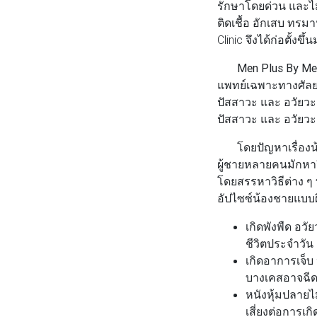
รักษาโดยด่วน และไม
ติดเชื้อ อักเสบ ทรม
Clinic จึงได้ก่อตั้
Men Plus By Me
แพทย์เฉพาะทางศัลยศ
ปัสสาวะ และ อวัยวะ
ปัสสาวะ และ อวัยวะ
โดยปัญหาเรื่องน้อ
ผู้ชายหลายคนมักหาวิ
โดยสรรหาวิธีต่าง ๆ
อัปไซซ์น้องชายแบบผิ
เกิดพังพืด อว
ชีวิตประจำวัน
เกิดอาการเจ็บ
บางเคสอาจฉีด
หนังหุ้มปลายไ
เสี่ยงต่อการเก