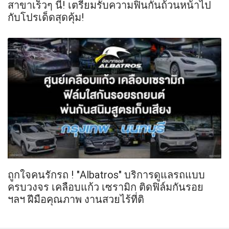
สาขาเร็วๆ นี้! เตรียมรับความฟินกันถ้วนหน้าไป
กับโปรเด็ดสุดคุ้ม!
ถูกใจคนรักรถ ! "Albatros" บริการดูแลรถแบบ
ครบวงจร เคลือบแก้ว เซรามิก ติดฟิล์มกันรอย
ฯลฯ ฝีมือคุณภาพ งานสวยไร้ที่ติ