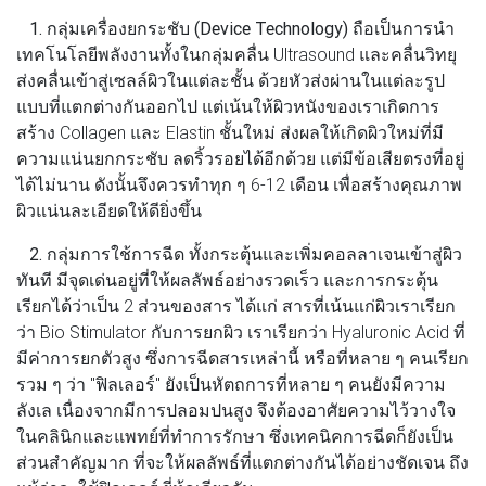
1. กลุ่มเครื่องยกระชับ (Device Technology)
ถือเป็นการนำ
เทคโนโลยีพลังงานทั้งในกลุ่มคลื่น Ultrasound และคลื่นวิทยุ
ส่งคลื่นเข้าสู่เซลล์ผิวในแต่ละชั้น ด้วยหัวส่งผ่านในแต่ละรูป
แบบที่แตกต่างกันออกไป แต่เน้นให้ผิวหนังของเราเกิดการ
สร้าง Collagen และ Elastin ชั้นใหม่ ส่งผลให้เกิดผิวใหม่ที่มี
ความแน่นยกกระชับ ลดริ้วรอยได้อีกด้วย แต่มีข้อเสียตรงที่อยู่
ได้ไม่นาน ดังนั้นจึงควรทำทุก ๆ 6-12 เดือน เพื่อสร้างคุณภาพ
ผิวแน่นละเอียดให้ดียิ่งขึ้น
2. กลุ่มการใช้การฉีด
ทั้งกระตุ้นและเพิ่มคอลลาเจนเข้าสู่ผิว
ทันที มีจุดเด่นอยู่ที่ให้ผลลัพธ์อย่างรวดเร็ว และการกระตุ้น
เรียกได้ว่าเป็น 2 ส่วนของสาร ได้แก่ สารที่เน้นแก่ผิวเราเรียก
ว่า Bio Stimulator กับการยกผิว เราเรียกว่า Hyaluronic Acid ที่
มีค่าการยกตัวสูง ซึ่งการฉีดสารเหล่านี้ หรือที่หลาย ๆ คนเรียก
รวม ๆ ว่า "ฟิลเลอร์" ยังเป็นหัตถการที่หลาย ๆ คนยังมีความ
ลังเล เนื่องจากมีการปลอมปนสูง จึงต้องอาศัยความไว้วางใจ
ในคลินิกและแพทย์ที่ทำการรักษา ซึ่งเทคนิคการฉีดก็ยังเป็น
ส่วนสำคัญมาก ที่จะให้ผลลัพธ์ที่แตกต่างกันได้อย่างชัดเจน ถึง