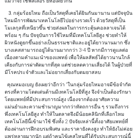
แม้ว่าจะใช้ฟิลเลอร์ ยี่ห้อเดียวกัน
3. กลุ่มร้อยไหม
ถือเป็นวัสดุที่เคยได้ยินกันมานาน แต่ปัจจุบัน
ไหมมีการพัฒนาเทคโนโลยีไปอย่างรวดเร็ว ด้วยวัสดุที่เป็น
โมเลกุลที่เหนียวขึ้น ช่วยส่งผลในการกระตุ้นคอลลาเจนได้
พร้อม ๆ กัน ปัจจุบันการใช้ไหมที่มีเทคโนโลยีสูง ช่วยทำให้
ผิวหนังดูยกขึ้นอย่างเป็นธรรมชาติและอยู่ได้ยาวนานมาก ซึ่ง
บางเคสสามารถอยู่ได้นานมากกว่า 3-4 ปี หากมีการดูแลต่อ
เนื่องตามคำแนะนำของแพทย์ เพื่อให้ผลลัพธ์ได้ยาวนานใกล้
เคียงกับการผ่าตัดมากที่สุด แต่ช่วยลดความเสี่ยงได้ ในผู้ป่วยที่
มีโรคประจำตัวและไม่อยากเสี่ยงกับดมยาสลบ
คุณหมอเบญ
ยังเผยว่าอีกว่า "ในกลุ่มร้อยไหมอาจมีข้อจำกัด
ตรงที่ความโดดเด่นด้านมีเทคโนโลยีที่สูง จึงจำเป็นต้องรักษา
โดยแพทย์ที่มีประสบการณ์สูง เนื่องจากต้องอาศัยความ
แม่นยำและความชำนาญมากกว่าหัตถการอื่น ๆ รวมถึงการ
พึ่งเทคโนโลยีสูง ทำให้ในตลาดจึงมีน้อยคลินิกที่เลือกไหม
เทคโนโลยีนี้เข้ามาใช้ ซึ่งทั้ง 2 ปัจจัยเหล่านี้ทั้งอาศัยแพทย์ที่
ต้องผ่านการฝึกอบรมพิเศษ และราคายังคงสูง ทำให้ยังไม่ค่อย
แพร่หลายมากนัก แต่ถ้าคนไข้เคสไหนที่ได้รับประสบการณ์นี้