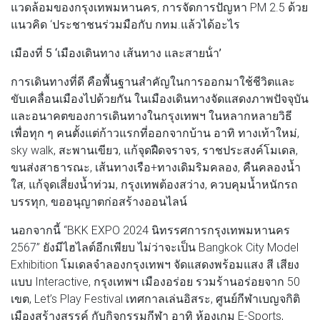
แวดล้อมของกรุงเทพมหานคร, การจัดการปัญหา PM 2.5 ด้วย
แนวคิด ‘ประชาชนร่วมมือกับ กทม.แล้วได้อะไร
เมืองที่ 5 ‘เมืองเดินทาง เส้นทาง และสายน้ํา’
การเดินทางที่ดี คือพื้นฐานสำคัญในการออกมาใช้ชีวิตและ
ขับเคลื่อนเมืองไปด้วยกัน ในเมืองเดินทางจัดแสดงภาพปัจจุบัน
และอนาคตของการเดินทางในกรุงเทพฯ ในหลากหลายวิธี
เพื่อทุก ๆ คนตั้งแต่ก้าวแรกที่ออกจากบ้าน อาทิ ทางเท้าใหม่,
sky walk, สะพานเขียว, แก้จุดฝืดจราจร, ราชประสงค์โมเดล,
ขนส่งสาธารณะ, เส้นทางเรือ+ทางเดิมริมคลอง, คืนคลองน้ำ
ใส, แก้จุดเสี่ยงน้ำท่วม, กรุงเทพต้องสว่าง, ควบคุมน้ำหนักรถ
บรรทุก, ขออนุญาตก่อสร้างออนไลน์
นอกจากนี้ “BKK EXPO 2024 นิทรรศการกรุงเทพมหานคร
2567” ยังมีไฮไลต์อีกเพียบ ไม่ว่าจะเป็น Bangkok City Model
Exhibition โมเดลจำลองกรุงเทพฯ จัดแสดงพร้อมแสง สี เสียง
แบบ Interactive, กรุงเทพฯ เมืองอร่อย รวมร้านอร่อยจาก 50
เขต, Let’s Play Festival เทศกาลเล่นอิสระ, ศูนย์กีฬาเบญจกิติ
เมืองสร้างสรรค์ กับกิจกรรมกีฬา อาทิ ห้องเกม E-Sports,