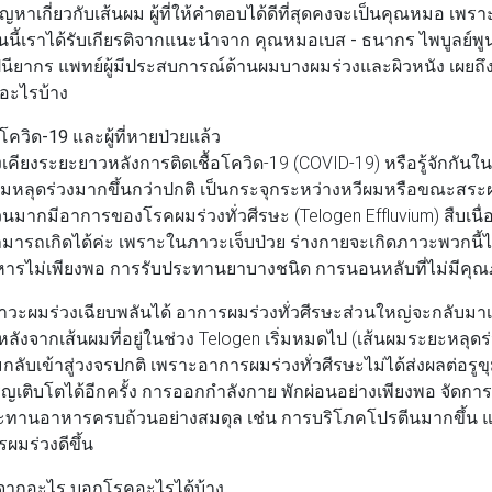
ญหาเกี่ยวกับเส้นผม ผู้ที่ให้คำตอบได้ดีที่สุดคงจะเป็นคุณหมอ เพรา
นนี้เราได้รับเกียรติจากแนะนำจาก
คุณหมอเบส - ธนากร ไพบูลย์พูน
ปนียากร
แพทย์ผู้มีประสบการณ์ด้านผมบางผมร่วงและผิวหนัง เผยถ
ีอะไรบ้าง
โควิด-19 และผู้ที่หายป่วยแล้ว
เคียงระยะยาวหลังการติดเชื้อโควิด-19 (COVID-19) หรือรู้จักกันใน
มหลุดร่วงมากขึ้นกว่าปกติ เป็นกระจุกระหว่างหวีผมหรือขณะสร
ำนวนมากมีอาการของโรคผมร่วงทั่วศีรษะ (Telogen Effluvium) สืบเนื
มารถเกิดได้ค่ะ เพราะในภาวะเจ็บป่วย ร่างกายจะเกิดภาวะพวกนี้ได
ารไม่เพียงพอ การรับประทานยาบางชนิด การนอนหลับที่ไม่มีคุ
ิดภาวะผมร่วงเฉียบพลันได้ อาการผมร่วงทั่วศีรษะส่วนใหญ่จะกลับมา
ลังจากเส้นผมที่อยู่ในช่วง Telogen เริ่มหมดไป (เส้นผมระยะหลุด
กลับเข้าสู่วงจรปกติ เพราะอาการผมร่วงทั่วศีรษะไม่ได้ส่งผลต่อรูขุม
ริญเติบโตได้อีกครั้ง การออกกำลังกาย พักผ่อนอย่างเพียงพอ จัดก
ทานอาหารครบถ้วนอย่างสมดุล เช่น การบริโภคโปรตีนมากขึ้น และ
ผมร่วงดีขึ้น
ดจากอะไร บอกโรคอะไรได้บ้าง