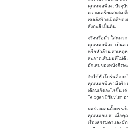
คุณหมอพีเค :
ปัจจุบ
ความเครียดสะสม ดื่ม
เซลล์สร้างเม็ดสีขอ
สังกะสี เป็นต้น
จริงหรือมั่ว ใส่หม
คุณหมอพีเค :
เป็นคว
หรือหัวล้าน สาเหต
สะอาดเส้นผมที่ไม่ดี
อักเสบของหนังศีรษะไ
จับไข้หัวโกร๋นคืออะ
คุณหมอพีเค :
มีจริง
เดือนเกิดอะไรขึ้น เ
Telogen Effluvium อ
ผมร่วงตอนตั้งครรภ์
คุณหมอเบส :
เมื่อค
เรื่องธรรมดาและมัก