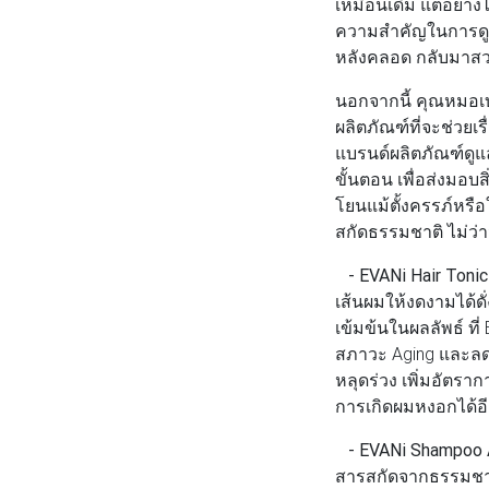
เหมือนเดิม แต่อย่
ความสำคัญในการดูแล
หลังคลอด กลับมาสวยง
นอกจากนี้
คุณหมอเบ
ผลิตภัณฑ์ที่จะช่วยเร
แบรนด์ผลิตภัณฑ์ดูแ
ขั้นตอน เพื่อส่งมอบส
โยนแม้ตั้งครรภ์หร
สกัดธรรมชาติ ไม่ว่า
- EVANi Hair Tonic 
เส้นผมให้งดงามได้ดั
เข้มข้นในผลลัพธ์ ท
สภาวะ Aging และลด
หลุดร่วง เพิ่มอัตร
การเกิดผมหงอกได้อี
- EVANi Shampoo A
สารสกัดจากธรรมชาต