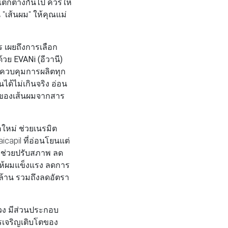
ตกต่างกันไป ควรให้
"เส้นผม" ให้คุณแม่
ร
เผยถึงการเลือก
ด้วย
EVANi (อีวานี)
ีมควบคุมการผลิตทุก
ได้ไม่เกินจริง อ่อน
มของเส้นผมจากสาร
คใหม่ ช่วยเนรมิต
capil ที่อ่อนโยนแต่
ารช่วยปรับสภาพ ลด
ห้ผมแข็งแรง ลดการ
่ล้าน รวมถึงลดอัตรา
วง มีส่วนประกอบ
รเจริญเติบโตของ