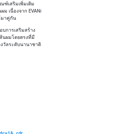
ณฑ์เสริมเพิ่มเติม
นผม เนื่องจาก
EVANi
มาคู่กัน
มอบการเสริมสร้าง
้นผมโดยตรงที่มี
บรางวัลระดับนานาชาติ
rdc=1&_rdr