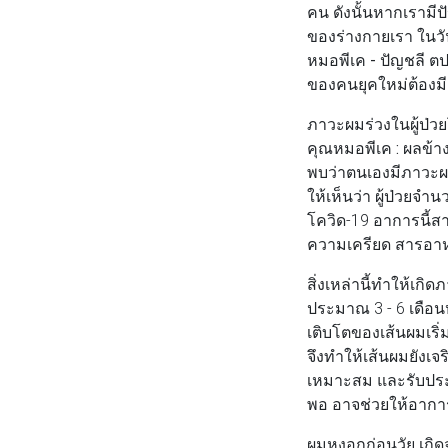
คน ดังนั้นหากเรามีปั
ของร่างกายเรา ในวั
หมอพีเค - ปัญชลี ต
ของคนยุคใหม่ต้องม
ภาวะผมร่วงในผู้ป่วย
คุณหมอพีเค :
ผลข้าง
พบว่าตนเองมีภาวะผ
ให้เห็นว่า ผู้ป่วยจ
โควิด-19 อาการนี้สา
ความเครียด สารอาห
สิ่งเหล่านี้ทำให้เก
ประมาณ 3 - 6 เดือนห
เติบโตของเส้นผมเริ่ม
จึงทำให้เส้นผมยังเจ
เหมาะสม และรับประ
พอ อาจช่วยให้อาการ
ผมหงอกก่อนวัย เกิ