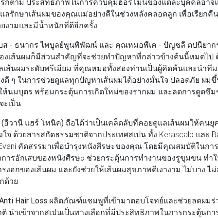
างไรก็ตาม ประสิทธิภาพในการควบคุมฮอร์โมนของแต่ละบุคคลอาจแ
รักษาเส้นผมของคุณแม่อย่างดีในช่วงหลังคลอดลูก เพื่อเรียกคืน 
ามและมีน้ำหนักที่ดีอีกครั้ง
ส - ธนากร ไพบูลย์พูนพิพัฒน์ และ คุณหมอพีเค - ปัญชลี ตปนียาก
ื่องเส้นผมก็มีส่วนสำคัญที่จะช่วยทำปัญหาที่กล่าวข้างต้นนี้หมดไป 
ลเส้นผมระดับพรีเมียม ที่คุณหมอทั้งสองท่านเป็นผู้คิดค้นและนำท
ิ่งดี ๆ ในการช่วยดูแลทุกปัญหาเส้นผมได้อย่างมั่นใจ ปลอดภัย ผมขึ้น
ือให้นมบุตร พร้อมกระตุ้นการเกิดใหม่ของรากผม และลดการดูดซึ
จะเป็น
(อีวานี แฮร์ โทนิค)
ถือได้ว่าเป็นเคล็ดลับที่คอยดูแลเส้นผมให้คนยุ
่งใจ ด้วยสารสกัดธรรมชาติจากประเทศสเปน ทั้ง Kerascalp และ Bai
ี่ Evani คัดสรรมาเพื่อบำรุงหนังศีรษะของคุณ โดยมีคุณสมบัติในก
การอักเสบของหนังศีรษะ ช่วยกระตุ้นการทำงานของรูขุมขน ทำใ
าการงอกของเส้นผม และยังช่วยให้เส้นผมสุขภาพดีเงางาม ไม่บาง ไม
กด้วย
nti Hair Loss
ผลิตภัณฑ์แชมพูที่เข้ามาตอบโจทย์และช่วยลดผมร่
ิ นำเข้าจากสเปนเป็นทางเลือกที่มีประสิทธิภาพในการกระตุ้นกา