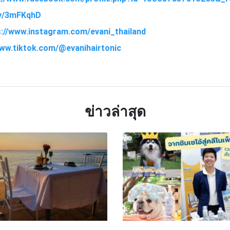
.ly/3mFKqhD
s://www.instagram.com/evani_thailand
www.tiktok.com/@evanihairtonic
TTER
LINE
ข่าวล่าสุด