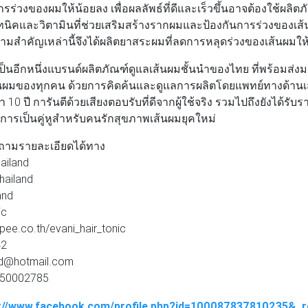
ร่วงของผมให้น้อยลง เพื่อผลลัพธ์ที่ดีและเร็วขึ้นอาจต้องใช้ผลิตภั
โทนิคและวิตามินที่ช่วยเสริมสร้างรากผมและป้องกันการร่วงของเส้
วามสำคัญเหล่านี้จึงได้ผลิตยาสระผมที่ลดการหลุดร่วงของเส้นผมให้
ป็นอีกหนึ่งแบรนด์ผลิตภัณฑ์ดูแลเส้นผมชั้นนำของไทย ที่พร้อมส่ง
้นผมของทุกคน ด้วยการคิดค้นและดูแลการผลิตโดยแพทย์ทางด้านเส
0 ปี การันตีด้วยเสียงตอบรับที่ดีจากผู้ใช้จริง รวมไปถึงยังได้รั
ึงการเป็นคู่หูสำหรับคนรักสุขภาพเส้นผมยุคใหม่
ถามรายละเอียดได้ทาง
ailand
hailand
and
ic
pee.co.th/evani_hair_tonic
42
and@hotmail.com
-650002785
s://www.facebook.com/profile.php?id=100087837810235&_