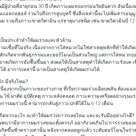
ันมีผู้ป่วยที่อายุก่อน 30 ปี เกิดภาวะผมหงอกก่อนวัยอันควร อันเนื่
แอลกอฮอล์ รวมไปถึงการสูบบุหรี่ ซึ่งสิ่งเหล่านี้จะไปเพิ่มสารอนุม
งผม รวมถึงภาวะขาดวิตามิน-แร่ธาตุบางชนิด เช่น ขาดวิตามินบี 12
วกเป็นประจำทำให้ผมร่วงและหัวล้าน
ามเชื่อที่ไม่จริง เนื่องจากการใส่หมวกไม่ใช่สาเหตุหลักที่ทำให้เ
ุหลักเกิดจากพันธุกรรมและฮอร์โมนเป็นส่วนใหญ่ แต่การใส่หมวก
 อาจเกิดการอับชื้นขึ้นมา ส่งผลให้เป็นสาเหตุทำให้เกิดภาวะรังแค เช
ด้ อาการเหล่านี้ อาจเป็นสาเหตุให้เกิดผมร่วงได้
ไร มีจริงไหม?
 เนื่องจากเป็นภาวะของร่างกาย ที่เรียกว่าผมร่วงเฉียบพลัน ต้องมอ
ช่น ไข้ ผ่าตัด อุบัติเหตุ ภาวะหลังคลอด ภาวะความเครียดอย่างรุนแรง
าการผมร่วงนี้ สามารถกลับสู่ภาวะปกติได้ใน 6-12 เดือน
เกิดจากอะไร จะทำให้ผมร่วงถาวรเลยไหม และจะรับมืออย่างไรดี?
ุณพบว่ามีอาการผมร่วงขณะตั้งครรภ์ อย่ากังวลเกินไป การร่วงของ
เกิดขึ้นชั่วคราวเท่านั้น หลังจากคลอดลูกแล้ว ระดับฮอร์โมนในร่