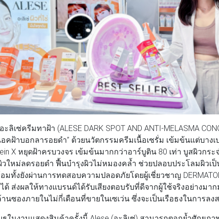
นี้ อะลิเซ่ครีมทาฝ้า (ALESE DARK SPOT AND ANTI-MELASMA C
 น็อคฝ้าบอกลารอยดำ” ด้วยนวัตกรรมครีมเนื้อเซรั่ม เข้มข้นแต่บาง
in X หยุดฝ้าครบวงจร เข้มข้นมากกว่าอาร์บูติน 80 เท่า บูสผิวกระจ่
กผิวใหม่ลดรอยดำ ฟื้นบำรุงผิวไม่หมองคล้ำ ช่วยปลอบประโลมผิวเป็น
ร้อมทั้งยังผ่านการทดสอบความปลอดภัยโดยผู้เชี่ยวชาญ DERMAT
ได้ ส่งผลให้ทางแบรนด์ได้รับเสียงตอบรับที่ดีจากผู้ใช้จริงอย่างมาก
านซองภายในไม่กี่เดือนที่ขายในเซเว่น ซึ่งจะเป็นเรือธงในการลงส
ธในงานแสดงสินค้าครั้งนี้ Alese (อะลิเซ่) สามารถตอกย้ำศักย