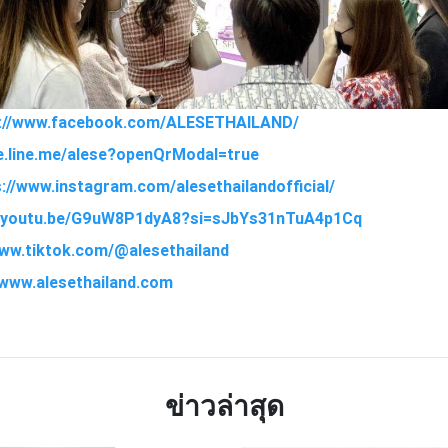
s://www.facebook.com/ALESETHAILAND/
ge.line.me/alese?openQrModal=true
s://www.instagram.com/alesethailandofficial/
://youtu.be/G9uW8P1dyA8?si=sJbYs31nTuA4p1Cq
www.tiktok.com/@alesethailand
//www.alesethailand.com
TTER
LINE
ข่าวล่าสุด