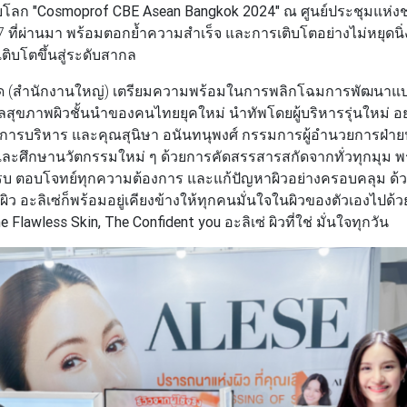
ับโลก
"Cosmoprof CBE Asean Bangkok 2024"
ณ ศูนย์ประชุมแห่งชาติ 
 ที่ผ่านมา พร้อมตอกย้ำความสำเร็จ และการเติบโตอย่างไม่หยุดนิ่
เติบโตขึ้นสู่ระดับสากล
จำกัด (สำนักงานใหญ่) เตรียมความพร้อมในการพลิกโฉมการพัฒนาแ
ลสุขภาพผิวชั้นนำของคนไทยยุคใหม่ นำทัพโดยผู้บริหารรุ่นใหม่ อ
ารบริหาร และคุณสุนิษา อนันทนุพงศ์ กรรมการผู้อำนวยการฝ่ายป
และศึกษานวัตกรรมใหม่ ๆ ด้วยการคัดสรรสารสกัดจากทั่วทุกมุม พร้อ
รบ ตอบโจทย์ทุกความต้องการ และแก้ปัญหาผิวอย่างครอบคลุม ด้วยผล
ิว อะลิเซ่ก็พร้อมอยู่เคียงข้างให้ทุกคนมั่นใจในผิวของตัวเองไปด้ว
Flawless Skin, The Confident you อะลิเซ่ ผิวที่ใช่ มั่นใจทุกวัน