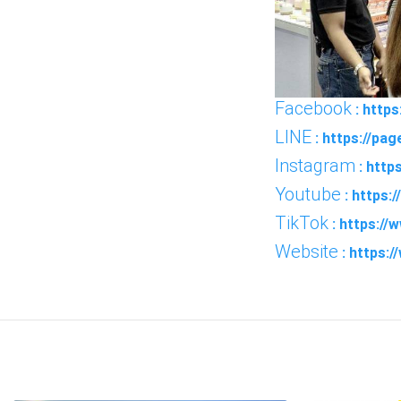
Facebook
: http
LINE
: https://pa
Instagram
: http
Youtube
: https
TikTok
: https://
Website
: https:
FACEBOOK
TWI