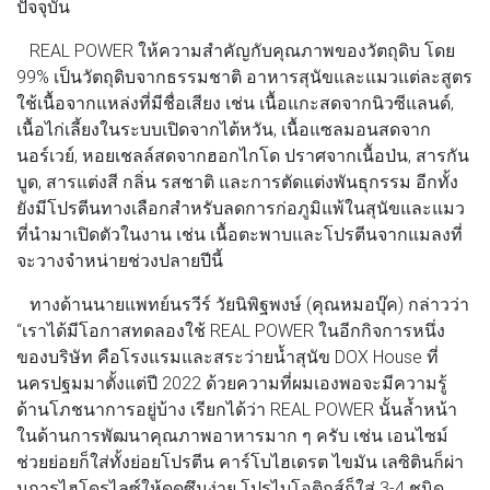
ปัจจุบัน
REAL POWER ให้ความสำคัญกับคุณภาพของวัตถุดิบ โดย
99% เป็นวัตถุดิบจากธรรมชาติ อาหารสุนัขและแมวแต่ละสูตร
ใช้เนื้อจากแหล่งที่มีชื่อเสียง เช่น เนื้อแกะสดจากนิวซีแลนด์,
เนื้อไก่เลี้ยงในระบบเปิดจากไต้หวัน, เนื้อแซลมอนสดจาก
นอร์เวย์, หอยเชลล์สดจากฮอกไกโด ปราศจากเนื้อป่น, สารกัน
บูด, สารแต่งสี กลิ่น รสชาติ และการตัดแต่งพันธุกรรม อีกทั้ง
ยังมีโปรตีนทางเลือกสำหรับลดการก่อภูมิแพ้ในสุนัขและแมว
ที่นำมาเปิดตัวในงาน เช่น เนื้อตะพาบและโปรตีนจากแมลงที่
จะวางจำหน่ายช่วงปลายปีนี้
ทางด้านนายแพทย์นรวีร์ วัยนิพิฐพงษ์ (คุณหมอบุ๊ค) กล่าวว่า
“เราได้มีโอกาสทดลองใช้ REAL POWER ในอีกกิจการหนึ่ง
ของบริษัท คือโรงแรมและสระว่ายน้ำสุนัข DOX House ที่
นครปฐมมาตั้งแต่ปี 2022 ด้วยความที่ผมเองพอจะมีความรู้
ด้านโภชนาการอยู่บ้าง เรียกได้ว่า REAL POWER นั้นล้ำหน้า
ในด้านการพัฒนาคุณภาพอาหารมาก ๆ ครับ เช่น เอนไซม์
ช่วยย่อยก็ใส่ทั้งย่อยโปรตีน คาร์โบไฮเดรต ไขมัน เลซิตินก็ผ่า
นการไฮโดรไลซ์ให้ดูดซึมง่าย โปรไบโอติกส์ก็ใส่ 3-4 ชนิด