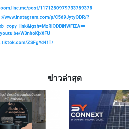
nevoom.line.me/post/1171250979733759378
s://www.instagram.com/p/C5d9JytyODR/?
eb_copy_link&igsh=MzRlODBiNWFlZA==
//youtu.be/W3nhoKjxXFU
vt.tiktok.com/ZSFgYd4fT/
TTER
LINE
ข่าวล่าสุด