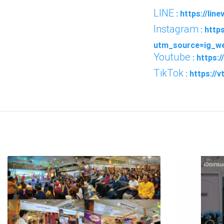
LINE
: https://li
Instagram
: http
utm_source=ig_w
Youtube
: https:
TikTok
: https://
FACEBOOK
TWI