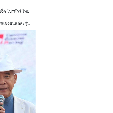
จ็ต โปรทัวร์ ไทย
รแข่งขันแต่ละรุ่น