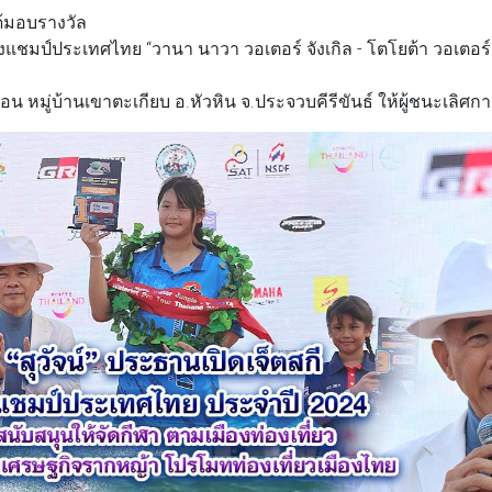
ได้มอบรางวัล
ิงแชมป์ประเทศไทย “วานา นาวา วอเตอร์ จังเกิล - โตโยต้า วอเตอร์เ
อน หมู่บ้านเขาตะเกียบ อ.หัวหิน จ.ประจวบคีรีขันธ์ ให้ผู้ชนะเลิศกา