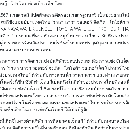
หญ้า โปรโมทท่องเที่ยวเมืองไทย
น 2567 นายสุวัจน์ ลิปตพัลลภ อดีตรองนายกรัฐมนตรี เป็นประธานใน
็ตสกีชิงแชมป์ประเทศไทย “วานา นาวา วอเตอร์ จังเกิล - โตโยต้า วอ
VANA NAVA WATER JUNGLE - TOYOTA WATERJET PRO TOUR THA
นที่ 5-7 เมษายน ที่หาดหัวดอน หมู่บ้านเขาตะเกียบ อ.หัวหิน จ.ประจ
ู้ว่าราชการจังหวัดประจวบคีรีขันธ์ นายนพพร วุฒิกุล นายกเทศมน
วไทยและต่างประเทศร่วมพิธี
ภ กล่าวว่า การจัดการแข่งขันกีฬาระดับประเทศ คือ การแข่งขันเจ็ต
 “วานา นาวา วอเตอร์ จังเกิล - โตโยต้า วอเตอร์เจ็ต โปรทัวร์ ไ
ห่งประเทศไทย ได้ร่วมกับทางสวนน้ำ วานา นาวา และท่านนายกเท
นครั้งนี้ขึ้น ซึ่งกีฬาเจ็ตสกีเป็นหนึ่งในกีฬาของประเทศไทยที่ตอนนี้เป
ด้จัดการแข่งขันเจ็ตสกี ชิงแชมป์โลก และชิงแชมป์ประเทศไทย ส
ฬาของประเทศไทย ว่า สามารถจัดการแข่งขันกีฬาระดับโลกเกิดขึ้น
าสู่ประเทศไทย ในเรื่องของมาตรฐานของประเทศ ในการบริหารการจั
งชื่อเสียงในการแข่งขันเจ็ตสกี ให้เป็นที่รู้จัก
ี่เกิดขึ้นทางด้านกีฬา การที่สมาคมเจ็ตสกี ได้ร่วมกับเทศบาลเมื
่และจัดกิจกรรมขึ้นที่หาดหัวดอน ที่เมืองหัวหิน ถือว่าเป็นการป