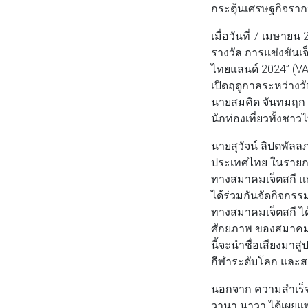
กระตุ้นเศรษฐกิจราก
เมื่อวันที่ 7 เมษาย
รางวัล การแข่งขันเจ
ไทยแลนด์ 2024” (
เปิดฤดูกาลระหว่างวั
นายสมคิด จันทมฤก ผ
นักท่องเที่ยวทั้งชา
นายสุวัจน์ ลิปตพัลล
ประเทศไทย ในรายการ
ทางสมาคมเจ็ตสกี แ
ได้ร่วมกันจัดกิจกรรมใ
ทางสมาคมเจ็ตสกี ไ
ศักยภาพ ของสมาคมกี
นี้จะนำชื่อเสียงม
กีฬาระดับโลก และสร้า
นอกจาก ความสําเร็จท
วานา นาวา ได้เผยแพร