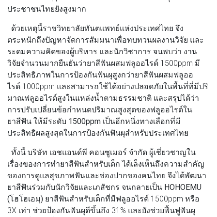
ประชาชนไทยยังสูงมาก
ด้วยเหตุนี้ราชวิทยาลัยทันตแพทย์แห่งประเทศไทย จึง
ตระหนักถึงปัญหาจัดการสัมมนาเพื่อทบทวนผลงานวิจัย และ
ระดมความคิดของผู้บริหาร และนักวิชาการ จนพบว่า งาน
วิจัยจำนวนมากยืนยันว่ายาสีฟันผสมฟลูออไรด์ 1500ppm มี
ประสิทธิภาพในการป้องกันฟันผุสูงกว่ายาสีฟันผสมฟลูออ
ไรด์ 1000ppm และสามารถใช้ได้อย่างปลอดภัยในพื้นที่ที่มีปริ
มาณฟลูออไรด์สูงในแหล่งน้ำตามธรรมชาติ และสรุปได้ว่า
การปรับเปลี่ยนข้อกำหนดปริมาณสูงสุดของฟลูออไรด์ใน
ยาสีฟัน ให้มีระดับ 1500ppm เป็นอีกหนึ่งทางเลือกที่มี
ประสิทธิผลสูงสุดในการป้องกันฟันผุสำหรับประเทศไทย
ทั้งนี้
บริษัท เอชแอนด์พี คอนซูเมอร์ จำกัด
ผู้เชี่ยวชาญใน
เรื่องของการทำยาสีฟันสำหรับเด็ก ได้เล็งเห็นถึงความสำคัญ
ของการดูแลสุขภาพฟันและช่องปากของคนไทย จึงได้พัฒนา
ยาสีฟันร่วมกับนักวิจัยและเภสัชกร จนกลายเป็น
HOHOEMU
(โฮโฮเอมุ)
ยาสีฟันสำหรับเด็กที่มีฟลูออไรด์ 1500ppm หรือ
3X เท่า ช่วยป้องกันฟันผุดีขึ้นถึง 31% และยังช่วยฟื้นฟูฟันผุ