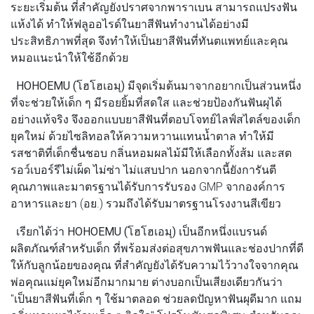
ระยะเริ่มต้น ที่สำคัญยังปราศจากพาราเบน สามารถแปรงฟัน
แห้งได้ ทำให้ฟลูออไรด์ในยาสีฟันทำงานได้อย่างมี
ประสิทธิภาพที่สุด จึงทำให้เป็นยาสีฟันที่ทันตแพทย์และคุณ
หมอแนะนำให้ใช้อีกด้วย
HOHOEMU (โฮโฮเอมุ)
มีจุดเริ่มต้นมาจากอยากเป็นส่วนหนึ่ง
ที่จะช่วยให้เด็ก ๆ มีรอยยิ้มที่สดใส และช่วยป้องกันฟันผุได้
อย่างแท้จริง จึงออกแบบยาสีฟันที่ตอบโจทย์ไลฟ์สไตล์ของเด็ก
ยุคใหม่ ด้วยไซลิทอลให้ความหวานแทนน้ำตาล ทำให้มี
รสชาติที่เด็กชื่นชอบ กลิ่นหอมผลไม้มีให้เลือกทั้งส้ม และสต
รอว์เบอร์รีไม่เผ็ด ไม่ซ่า ไม่แสบปาก นอกจากนี้ยังการันตี
คุณภาพและมาตรฐานได้รับการรับรอง GMP จากองค์การ
อาหารและยา (อย.) รวมถึงได้รับมาตรฐานโรงงานสีเขียว
เรียกได้ว่า
HOHOEMU (โฮโฮเอมุ)
เป็นอีกหนึ่งแบรนด์
ผลิตภัณฑ์สำหรับเด็ก ที่พร้อมส่งต่อสุขภาพฟันและช่องปากที่ดี
ให้กับลูกน้อยของคุณ ที่สำคัญยังได้รับความไว้วางใจจากคุณ
พ่อคุณแม่ยุคใหม่อีกมากมาย ต่างบอกเป็นเสียงเดียวกันว่า
"เป็นยาสีฟันที่เด็ก ๆ ใช้มาตลอด ช่วยลดปัญหาฟันผุดีมาก แถม