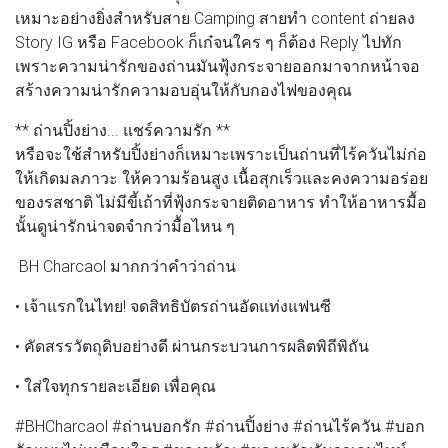
เหมาะอย่างยิ่งสำหรับสาย Camping สายทำ content ถ่ายลง
Story IG หรือ Facebook ก็เก๋จนใคร ๆ ก็ต้อง Reply ไปทัก
เพราะความน่ารักของถ่านมันฟุ้งกระจายออกมาจากหน้าจอ
สร้างความน่ารักความอบอุ่นให้กับกองไฟของคุณ
** ถ่านปิ้งย่าง... แชร์ความรัก **
หรือจะใช้สำหรับปิ้งย่างก็เหมาะเพราะเป็นถ่านที่ไร้ควันไม่ก่อ
ให้เกิดมลภาวะ ให้ความร้อนสูง เนื้อสุกเร็วและคงความอร่อย
ของรสชาติ ไม่มีขี้เถ้าที่ฟุ้งกระจายติดอาหาร ทำให้อาหารมื้อ
นั้นดูน่ารักน่าจดจำกว่ามื้อไหน ๆ
BH Charcaol มากกว่าคำว่าถ่าน
• เจ้าแรกในไทย! จดสิทธิบัตรถ่านอัดแท่งแฟนซี
• คัดสรรวัตถุดิบอย่างดี ผ่านกระบวนการผลิตพิถีพิถัน
• ใส่ใจทุกรายละเอียด เพื่อคุณ
#BHCharcaol #ถ่านบอกรัก #ถ่านปิ้งย่าง #ถ่านไร้ควัน #บอก