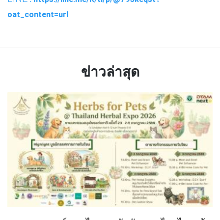
oat_content=url
ข่าวล่าสุด