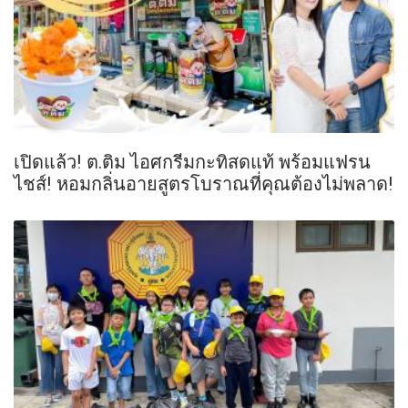
เปิดแล้ว! ต.ติม ไอศกรีมกะทิสดแท้ พร้อมแฟรน
ไชส์! หอมกลิ่นอายสูตรโบราณที่คุณต้องไม่พลาด!