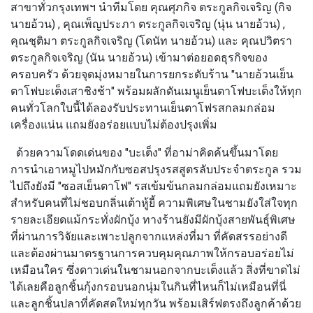
สาขาทั่วกรุงเทพฯ นำทีมโดย
คุณศุภกิจ ตระกูลกิจเจริญ (กิจ
นายอ้วน) , คุณเพ็ญประภา ตระกูลกิจเจริญ (นุ่น นายอ้วน) ,
คุณชุติมา ตระกูลกิจเจริญ (โดนัท นายอ้วน) และ คุณปวิตรา
ตระกูลกิจเจริญ (นัน นายอ้วน)
เข้ามาต่อยอดธุรกิจของ
ครอบครัว ด้วยจุดมุ่งหมายในการยกระดับร้าน
"นายอ้วนเย็น
ตาโฟบะเต็งเสาชิงช้า"
พร้อมผลักดันเมนูเย็นตาโฟบะเต็งให้ทุก
คนทั่วโลกใบนี้ได้ลองรับประทานเย็นตาโฟรสกลมกล่อม
เครื่องแน่น แถมยังอร่อยแบบไม่ต้องปรุงเพิ่ม
ด้วยความโดดเด่นของ
"บะเต็ง"
ที่อาม่าคิดค้นขึ้นมาโดย
การนำเอาหมูไปหมักกับซอสปรุงรสสูตรลับประจำตระกูล รวม
ไปถึงยังมี
"ซอสเย็นตาโฟ"
รสเข้มข้นกลมกล่อมแถมยังเหมาะ
สำหรับคนที่ไม่ชอบกลิ่นเต้าหู้ยี้ ความพิเศษในชามยังใส่ใจทุก
รายละเอียดแม้กระทั่งผักบุ้ง ทางร้านยังมีผักบุ้งสายพันธุ์พิเศษ
ที่ผ่านการวิจัยและเพาะปลูกจากแหล่งที่มา ที่คัดสรรอย่างดี
และต้องผ่านมาตรฐานการควบคุมคุณภาพให้กรอบอร่อยไม่
เหมือนใคร ซึ่งดาวเด่นในชามนอกจากบะเต็งแล้ว สิ่งที่ขาดไม่
ได้เลยคือลูกชิ้นกุ้งกรอบนอกนุ่มในกินที่ไหนก็ไม่เหมือนที่นี่
และลูกชิ้นปลาที่คัดสดใหม่ทุกวัน พร้อมเสิร์ฟตรงถึงลูกค้าด้วย