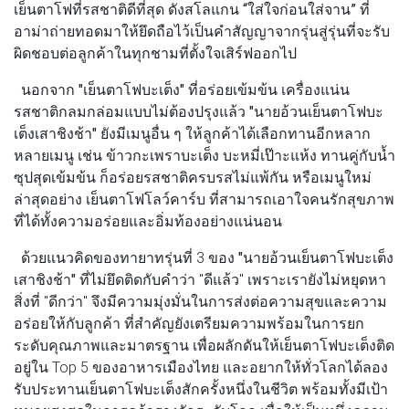
เย็นตาโฟที่รสชาติดีที่สุด ดังสโลแกน
“ใส่ใจก่อนใส่จาน”
ที่
อาม่าถ่ายทอดมาให้ยึดถือไว้เป็นคำสัญญาจากรุ่นสู่รุ่นที่จะรับ
ผิดชอบต่อลูกค้าในทุกชามที่ตั้งใจเสิร์ฟออกไป
นอกจาก
"เย็นตาโฟบะเต็ง"
ที่อร่อยเข้มข้น เครื่องแน่น
รสชาติกลมกล่อมแบบไม่ต้องปรุงแล้ว
"นายอ้วนเย็นตาโฟบะ
เต็งเสาชิงช้า"
ยังมีเมนูอื่น ๆ ให้ลูกค้าได้เลือกทานอีกหลาก
หลายเมนู เช่น ข้าวกะเพราบะเต็ง บะหมี่เป๊าะแห้ง ทานคู่กับน้ำ
ซุปสุดเข้มข้น ก็อร่อยรสชาติครบรสไม่แพ้กัน หรือเมนูใหม่
ล่าสุดอย่าง เย็นตาโฟโลว์คาร์บ ที่สามารถเอาใจคนรักสุขภาพ
ที่ได้ทั้งความอร่อยและอิ่มท้องอย่างแน่นอน
ด้วยแนวคิดของทายาทรุ่นที่ 3 ของ
"นายอ้วนเย็นตาโฟบะเต็ง
เสาชิงช้า"
ที่ไม่ยึดติดกับคำว่า "ดีแล้ว" เพราะเรายังไม่หยุดหา
สิ่งที่ "ดีกว่า" จึงมีความมุ่งมั่นในการส่งต่อความสุขและความ
อร่อยให้กับลูกค้า ที่สำคัญยังเตรียมความพร้อมในการยก
ระดับคุณภาพและมาตรฐาน เพื่อผลักดันให้เย็นตาโฟบะเต็งติด
อยู่ใน Top 5 ของอาหารเมืองไทย และอยากให้ทั่วโลกได้ลอง
รับประทานเย็นตาโฟบะเต็งสักครั้งหนึ่งในชีวิต พร้อมทั้งมีเป้า