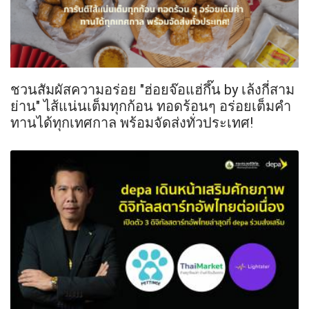
ชวนสัมผัสความอร่อย "ฮ่อยจ๊อแฮ่กึ๊น by เล้งกี่สาม
ย่าน" ไส้แน่นเต็มทุกก้อน ทอดร้อนๆ อร่อยเต็มคำ
ทานได้ทุกเทศกาล พร้อมจัดส่งทั่วประเทศ!