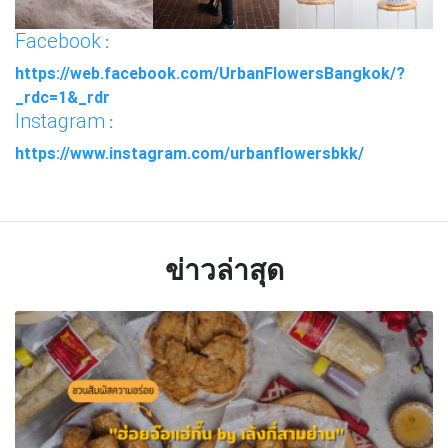
Facebook
:
https://web.facebook.com/UrbanFlowersBangkok/?
_rdc=1&_rdr
Instagram
:
https://www.instagram.com/urbanflowersbkk/
ข่าวล่าสุด