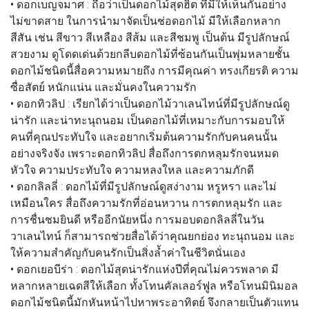
• ดอกเบญจมาศ
: ถือว่าเป็นดอกไม้สุดฮิต ที่มีให้เห็นกันอย่าง
ไม่ขาดสาย ในการนำมาจัดเป็นช่อดอกไม้ มีให้เลือกหลาก
สีสัน เช่น สีขาว สีเหลือง สีส้ม และสีชมพู เป็นต้น มีรูปลักษณ์
สวยงาม ดูโดดเด่นด้วยกลีบดอกไม้ที่ซ้อนกันเป็นพุ่มหลายชั้น
ดอกไม้ชนิดนี้สื่อความหมายถึง การมีคุณค่า ทรงเกียรติ ความ
ซื่อสัตย์ หนักแน่น และมั่นคงในความรัก
• ดอกทิวลิป
: เรียกได้ว่าเป็นดอกไม้วาเลนไทน์ที่มีรูปลักษณ์ดู
น่ารัก และน่าทะนุถนอม เป็นดอกไม้ที่เหมาะกับการมอบให้
คนที่คุณประทับใจ และอยากเริ่มต้นความรักกับคนคนนั้น
อย่างจริงจัง เพราะดอกทิวลิป สื่อถึงการตกหลุมรักจนหมด
หัวใจ ความประทับใจ ความหลงใหล และความภักดี
• ดอกลิลลี่
: ดอกไม้ที่มีรูปลักษณ์ดูสง่างาม หรูหรา และไม่
เหมือนใคร สื่อถึงความรักที่อ่อนหวาน การตกหลุมรัก และ
การชื่นชมยินดี หรืออีกนัยหนึ่ง การมอบดอกลิลลี่ในวัน
วาเลนไทน์ ก็สามารถช่วยสื่อได้ว่าคุณยกย่อง ทะนุถนอม และ
ให้ความสำคัญกับคนรักเป็นสิ่งล้ำค่าในชีวิตนั่นเอง
• ดอกเยอบีร่า
: ดอกไม้สุดน่ารักแห่งปีที่คุณไม่ควรพลาด มี
หลากหลายเฉดสีให้เลือก ทั้งโทนคัลเลอร์ฟูล หรือโทนมินิมอล
ดอกไม้ชนิดนี้มักหันหน้าไปหาพระอาทิตย์ จึงกลายเป็นตัวแทน