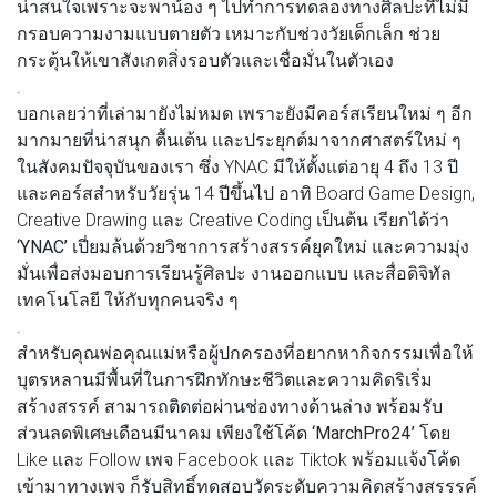
น่าสนใจเพราะจะพาน้อง ๆ ไปทำการทดลองทางศิลปะที่ไม่มี
กรอบความงามแบบตายตัว เหมาะกับช่วงวัยเด็กเล็ก ช่วย
กระตุ้นให้เขาสังเกตสิ่งรอบตัวและเชื่อมั่นในตัวเอง
.
บอกเลยว่าที่เล่ามายังไม่หมด เพราะยังมีคอร์สเรียนใหม่ ๆ อีก
มากมายที่น่าสนุก ตื้นเต้น และประยุกต์มาจากศาสตร์ใหม่ ๆ
ในสังคมปัจจุบันของเรา ซึ่ง YNAC มีให้ตั้งแต่อายุ 4 ถึง 13 ปี
และคอร์สสำหรับวัยรุ่น 14 ปีขึ้นไป อาทิ Board Game Design,
Creative Drawing และ Creative Coding เป็นต้น เรียกได้ว่า
‘YNAC’
เปี่ยมล้นด้วยวิชาการสร้างสรรค์ยุคใหม่ และความมุ่ง
มั่นเพื่อส่งมอบการเรียนรู้ศิลปะ งานออกแบบ และสื่อดิจิทัล
เทคโนโลยี ให้กับทุกคนจริง ๆ
.
สำหรับคุณพ่อคุณแม่หรือผู้ปกครองที่อยากหากิจกรรมเพื่อให้
บุตรหลานมีพื้นที่ในการฝึกทักษะชีวิตและความคิดริเริ่ม
สร้างสรรค์ สามารถติดต่อผ่านช่องทางด้านล่าง พร้อมรับ
ส่วนลดพิเศษเดือนมีนาคม เพียงใช้โค้ด
‘MarchPro24’
โดย
Like และ Follow เพจ Facebook และ Tiktok พร้อมแจ้งโค้ด
เข้ามาทางเพจ ก็รับสิทธิ์ทดสอบวัดระดับความคิดสร้างสรรรค์