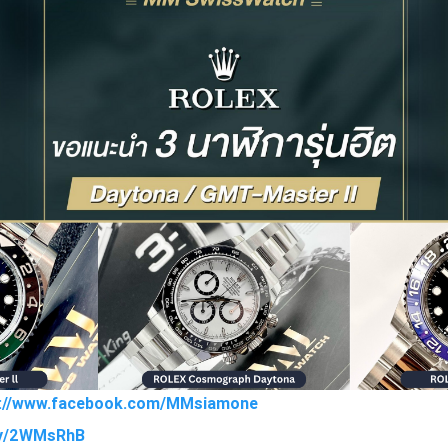
s://www.facebook.com/MMsiamone
t.ly/2WMsRhB