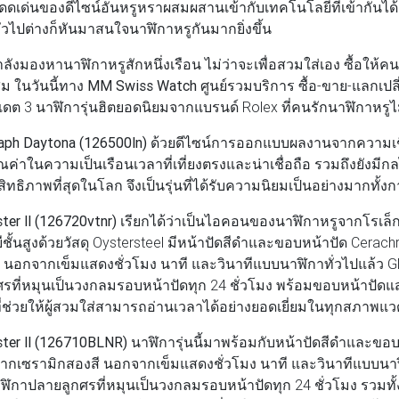
ดดเด่นของดีไซน์อันหรูหราผสมผสานเข้ากับเทคโนโลยีที่เข้ากันได้อ
ั่วไปต่างก็หันมาสนใจนาฬิกาหรูกันมากยิ่งขึ้น
ังมองหานาฬิกาหรูสักหนึ่งเรือน ไม่ว่าจะเพื่อสวมใส่เอง ซื้อให้คนที
ม ในวันนี้ทาง
MM Swiss Watch
ศูนย์รวมบริการ ซื้อ-ขาย-แลกเปล
เดต 3 นาฬิการุ่นฮิตยอดนิยมจากแบรนด์ Rolex ที่คนรักนาฬิกาหรู
ph Daytona (126500ln)
ด้วยดีไซน์การออกแบบผลงานจากความเช
งคุณค่าในความเป็นเรือนเวลาที่เที่ยงตรงและน่าเชื่อถือ รวมถึงยังมี
ภาพที่สุดในโลก จึงเป็นรุ่นที่ได้รับความนิยมเป็นอย่างมากทั้งก
r ll (126720vtnr)
เรียกได้ว่าเป็นไอคอนของนาฬิกาหรูจากโรเล็กซ์
้นสูงด้วยวัสดุ Oystersteel มีหน้าปัดสีดำและขอบหน้าปัด Cerach
นอกจากเข็มแสดงชั่วโมง นาที และวินาทีแบบนาฬิกาทั่วไปแล้ว GMT
รที่หมุนเป็นวงกลมรอบหน้าปัดทุก 24 ชั่วโมง พร้อมขอบหน้าปัดแสด
ี่ช่วยให้ผู้สวมใส่สามารถอ่านเวลาได้อย่างยอดเยี่ยมในทุกสภาพแว
er ll (126710BLNR)
นาฬิการุ่นนี้มาพร้อมกับหน้าปัดสีดำและขอ
จากเซรามิกสองสี นอกจากเข็มแสดงชั่วโมง นาที และวินาทีแบบนาฬ
นาฬิกาปลายลูกศรที่หมุนเป็นวงกลมรอบหน้าปัดทุก 24 ชั่วโมง รวมทั้