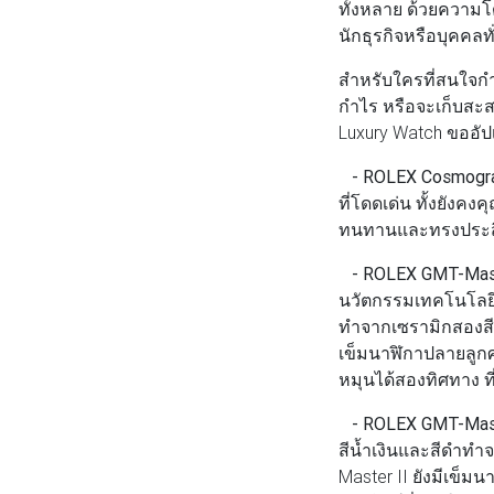
ทั้งหลาย ด้วยความโ
นักธุรกิจหรือบุคคลท
สำหรับใครที่สนใจกำล
กำไร หรือจะเก็บสะส
Luxury Watch ขออัป
- ROLEX Cosmogra
ที่โดดเด่น ทั้งยังค
ทนทานและทรงประสิทธิ
- ROLEX GMT-Maste
นวัตกรรมเทคโนโลยีชั
ทำจากเซรามิกสองสี 
เข็มนาฬิกาปลายลูกศ
หมุนได้สองทิศทาง ท
- ROLEX GMT-Mast
สีน้ำเงินและสีดำทำ
Master II ยังมีเข็ม