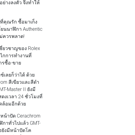
ย่างลงตัว จึงทำให้
่คุณรัก ซื้อมาเก็ง
ี่ยนนาฬิกา Authentic
ไม่ควรพลาด!
ี่ยวชาญของ Rolex
กลไกการทำงานที่
ารซื้อ-ขาย
เลยก็ว่าได้ ด้วย
rom สีเขียวและสีดำ
-Master II ยังมี
งเวลา 24 ชั่วโมงที่
ดล้อมอีกด้วย
บหน้าปัด Cerachrom
ิกาทั่วไปแล้ว GMT-
งยังมีหน้าปัดโค