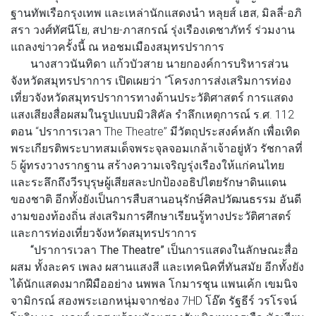
ฐานทัพเรือกรุงเทพ และเหล่านักแสดงนำ หลุยส์ เฮส, มิลลี่-อภิ
สรา วงศ์ทัศนีโย, สปาย-ภาสกรณ์ รุ่งเรืองเดชาภัทร์ ร่วมงาน
แถลงข่าวครั้งนี้ ณ หอชมเมืองสมุทรปราการ
นางสาวนันทิดา แก้วบัวสาย นายกองค์การบริหารส่วน
จังหวัดสมุทรปราการ
เปิดเผยว่า “โครงการส่งเสริมการท่อง
เที่ยวจังหวัดสมุทรปราการทางด้านประวัติศาสตร์ การแสดง
แสงเสียงสื่อผสมในรูปแบบมิวสิคัล รำลึกเหตุการณ์ ร.ศ. 112
ตอน “ปราการเวลา The Theatre” มีวัตถุประสงค์หลัก เพื่อเทิด
พระเกียรติพระบาทสมเด็จพระจุลจอมเกล้าเจ้าอยู่หัว รัชกาลที่
5 ผู้ทรงวางรากฐาน สร้างความเจริญรุ่งเรืองให้แก่คนไทย
และระลึกถึงวีรบุรุษผู้เสียสละปกป้องอธิปไตยรักษาดินแดน
ของชาติ อีกทั้งยังเป็นการสืบสานอนุรักษ์ศิลปวัฒนธรรม อันดี
งามของท้องถิ่น ส่งเสริมการศึกษาเรียนรู้ทางประวัติศาสตร์
และการท่องเที่ยวจังหวัดสมุทรปราการ
“ปราการเวลา The Theatre”
เป็นการแสดงในลักษณะสื่อ
ผสม ทั้งละคร เพลง ผสานแสงสี และเทคนิคที่ทันสมัย อีกทั้งยัง
ได้นักแสดงมากฝีมืออย่าง นพพล โกมารชุน แพนเค้ก เขมนิจ
จามิกรณ์ สองพระเอกหนุ่มจากช่อง 7HD โอ๊ต รัฐธีร์ วรโรจน์