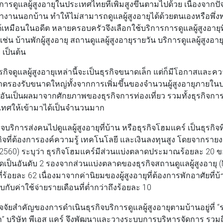
ารดูแลผู้สูงอายุในประเทศไทยที่เพิ่มสูงขึ้นตามไปด้วย เนื่องจากปั
งานนอกบ้าน ทำให้ไม่สามารถดูแลผู้สูงอายุได้ด้วยตนเองหรือพึ
เหมือนในอดีต หลายครอบครัวจึงเลือกใช้บริการการดูแลผู้สูงอายุท
่น บ้านพักผู้สูงอายุ สถานดูแลผู้สูงอายุรายวัน บริการดูแลผู้สูงอา
 เป็นต้น
ิจดูแลผู้สูงอายุเหล่านี้จะเป็นธุรกิจขนาดเล็ก แต่ก็มีโอกาสแล
าดรองรับขนาดใหญ่ทั้งจากการเพิ่มขึ้นของจำนวนผู้สูงอายุภายในปร
อันเป็นผลมาจากศักยภาพของธุรกิจการท่องเที่ยว รวมทั้งธุรกิจก
ระเทศให้เข้ามาได้เป็นจำนวนมาก
ารส่งคนไปดูแลผู้สูงอายุที่บ้าน หรือธุรกิจโฮมแคร์ เป็นธุรกิจ
กิจที่ต้องการองค์ความรู้ เทคโนโลยี และเงินลงทุนสูง โดยจากร
 (2560) ระบุว่า ธุรกิจโฮมแคร์มีส่วนแบ่งตลาดประมาณร้อยละ 20 ขอ
ัดเป็นอันดับ 2 รองจากส่วนแบ่งตลาดของธุรกิจสถานดูแลผู้สูงอายุ (N
่ร้อยละ 62 เนื่องมาจากค่านิยมของผู้สูงอายุที่ต้องการพักอาศัยที่
ับค่าใช้จ่ายรายเดือนที่ต่ำกว่าถึงร้อยละ 10
สำคัญของการดำเนินธุรกิจบริการดูแลผู้สูงอายุตามบ้านอยู่ที่ 
ก”
บริษัท พีเอส แคร์
จึงพัฒนาและวางระบบการบริหารจัดการ รวม