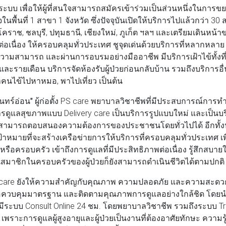
ระบบ เพื่อให้ผู้ที่สนใจสามารถสมัครเข้าร่วมเป็นส่วนหนึ่งในการ
ในพื้นที่ 1 สาขา 1 จังหวัด ซึ่งปัจจุบันเปิดให้บริการไปแล้วกว่า 30
โคราช, ชลบุรี, ปทุมธานี, เชียงใหม่, ภูเก็ต ฯลฯ และเตรียมเดินหน
่างต่อเนื่อง ให้ครอบคลุมทั่วประเทศ ชูจุดเด่นด้วยบริการที่หลากหล
้ความสามารถ และผ่านการอบรมอย่างมืออาชีพ มีบริการเฝ้าไข้ทั้งท
รายเดือน บริการจัดห้องรับผู้ป่วยก่อนกลับบ้าน รวมถึงบริการอื่น 
 พาคนไข้ไปหาหมอ, พาไปเที่ยว เป็นต้น
นทร์อ่อน"
ผู้ก่อตั้ง PS care พยาบาลวิชาชีพที่มีประสบการณ์การ
การดูแลสุขภาพแบบ Delivery care เป็นบริการรูปแบบใหม่ และเป็นบ
ม่สามารถตอบสนองความต้องการของประชาชนโดยทั่วไปได้ อีกทั้งปัจจ
้าหมายที่จะสร้างเครือข่ายการให้บริการที่ครอบคลุมทั่วประเทศ เพื่อ
องหรือครอบครัว เข้าถึงการดูแลที่มีประสิทธิภาพต่อเนื่อง รู้สึกสบา
ันสมาชิกในครอบครัวของผู้ป่วยก็ยังสามารถดำเนินชีวิตได้ตามปกติ
e ยังให้ความสำคัญกับคุณภาพ ความปลอดภัย และความสะดวก
่อควบคุมมาตรฐาน และติดตามคุณภาพการดูแลอย่างใกล้ชิด โดย
ีระบบ Consult Online 24 ชม. โดยพยาบาลวิชาชีพ รวมถึงระบบ Trai
็น เพราะการดูแลผู้สูงอายุและผู้ป่วยเป็นงานที่ต้องอาศัยทักษะ คว