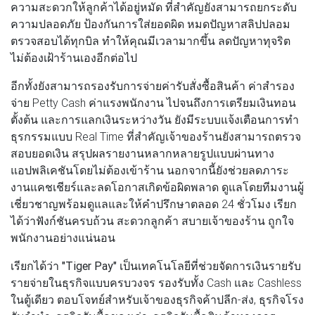
ความสะดวกให้ลูกค้าได้อยู่หมัด ที่สำคัญยังสามารถยกระดับ
ความปลอดภัย ป้องกันการใส่ยอดผิด หมดปัญหาสลิปปลอม
ตรวจสอบได้ทุกบิล ทำให้คุณมีเวลามากขึ้น ลดปัญหาทุจริต
ไม่ต้องเฝ้าร้านเองอีกต่อไป
อีกทั้งยังสามารถรองรับการจ่ายค่ารับสั่งซื้อสินค้า ค่าสำรอง
จ่าย Petty Cash ค่าแรงพนักงาน ไปจนถึงการเตรียมเงินทอน
ตั้งต้น และการแลกเงินระหว่างวัน ยังมีระบบแจ้งเตือนการทำ
ธุรกรรมแบบ Real Time ที่สำคัญเจ้าของร้านยังสามารถตรวจ
สอบยอดเงิน สรุปผลรายงานหลากหลายรูปแบบผ่านทาง
แอปพลิเคชันโดยไม่ต้องเข้าร้าน นอกจากนี้ยังช่วยลดภาระ
งานแคชเชียร์และลดโอกาสเกิดข้อผิดพลาด ดูแลโดยทีมงานผู้
เชี่ยวชาญพร้อมดูแลและให้คำปรึกษาตลอด 24 ชั่วโมง เรียก
ได้ว่าฟังก์ชันครบถ้วน สะดวกลูกค้า สบายเจ้าของร้าน ถูกใจ
พนักงานอย่างแน่นอน
เรียกได้ว่า
"Tiger Pay"
เป็นเทคโนโลยีที่ช่วยจัดการเงินรายรับ
รายจ่ายในธุรกิจแบบครบวงจร รองรับทั้ง Cash และ Cashless
ในตู้เดียว ตอบโจทย์สำหรับเจ้าของธุรกิจค้าปลีก-ส่ง, ธุรกิจโรง