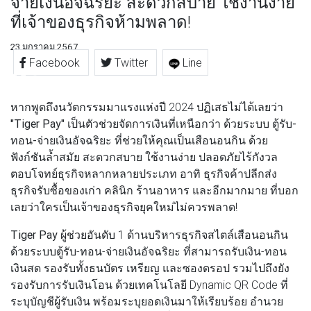
จ่ายเงินอัจฉริยะ สะดวกสบาย ใช้งานง่าย
ที่เจ้าของธุรกิจห้ามพลาด!
23 มกราคม 2567
Facebook
Twitter
Line
หากพูดถึงนวัตกรรมมาแรงแห่งปี 2024 ปฏิเสธไม่ได้เลยว่า
"Tiger Pay"
เป็นตัวช่วยจัดการเงินที่เหนือกว่า ด้วยระบบ
ตู้รับ-
ทอน-จ่ายเงินอัจฉริยะ
ที่ช่วยให้คุณเป็นเสือนอนกิน ด้วย
ฟังก์ชันล้ำสมัย สะดวกสบาย ใช้งานง่าย ปลอดภัยไร้กังวล
ตอบโจทย์ธุรกิจหลากหลายประเภท อาทิ ธุรกิจค้าปลีกส่ง
ธุรกิจรับซื้อของเก่า คลินิก ร้านอาหาร และอีกมากมาย ที่บอก
เลยว่าใครเป็นเจ้าของธุรกิจยุคใหม่ไม่ควรพลาด!
Tiger Pay
ผู้ช่วยอันดับ 1 ด้านบริหารธุรกิจสไตล์เสือนอนกิน
ด้วยระบบตู้รับ-ทอน-จ่ายเงินอัจฉริยะ ที่สามารถรับเงิน-ทอน
เงินสด รองรับทั้งธนบัตร เหรียญ และซองดรอป รวมไปถึงยัง
รองรับการรับเงินโอน ด้วยเทคโนโลยี Dynamic QR Code ที่
ระบุบัญชีผู้รับเงิน พร้อมระบุยอดเงินมาให้เรียบร้อย อำนวย