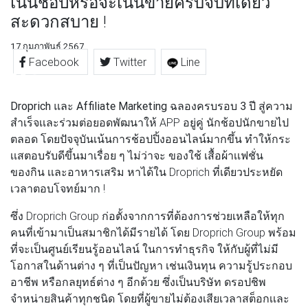
เน้นช้อปหรือจะเน้นขายครบจบที่เดียว
สะดวกสบาย !
17 กุมภาพันธ์ 2567
Facebook
Twitter
Line
Droprich และ Affiliate Marketing ฉลองครบรอบ 3 ปี
สู่ความ
สำเร็จเเละร่วมต่อยอดพัฒนาให้ APP อยู่คู่ นักช้อปนักขายไป
ตลอด โดยปัจจุบันเน้นการช้อปปิ้งออนไลน์มากขึ้น ทำให้กระ
เเสตอบรับดีขึ้นมาเรื่อย ๆ ไม่ว่าจะ ของใช้ เสื้อผ้าเเฟชั่น
ของกิน เเละอาหารเสริม หาได้ใน Droprich ที่เดียวประหยัด
เวลาตอบโจทย์มาก !
ซึ่ง Droprich Group ก่อตั้งจากการที่ต้องการช่วยเหลือให้ทุก
คนที่เข้ามาเป็นสมาชิกได้มีรายได้ โดย Droprich Group พร้อม
ที่จะเป็นศูนย์เรียนรู้ออนไลน์ ในการทำธุรกิจ ให้กับผู้ที่ไม่มี
โอกาสในด้านต่าง ๆ ที่เป็นปัญหา เช่นเงินทุน ความรู้ประกอบ
อาชีพ หรือกลยุทธ์ต่าง ๆ อีกด้วย ซึ่งเป็นบริษัท ดรอปชิพ
จำหน่ายสินค้าทุกชนิด โดยที่ผู้ขายไม่ต้องเสียเวลาสต็อกเเละ