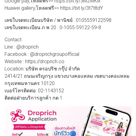
Google pay,โหลดฟรี>> https://bit.ly/3M2WKix
Huawei gallery,โหลดฟรี>> https://bit.ly/3t7t8dY
เลขใบจดทะเบียนบริษัท / พานิชย์ : 0105559122598
เลขใบจดทะเบียน ภ.พ 20 : 0-1055-59122-59-8
Contact
Line : @droprich
Facebook : @droprichgroupofficial
Website : https://droprich.co
Location: บริษัท ดรอปริช กรุ๊ป จำกัด
2414/21 ถนนเจริญกรุง แขวงบางคอแหลม เขตบางคอแหลม
กรุงเทพมหานคร 10120
เบอร์โทรติดต่อ: 02-1143152
ติดต่อฝ่ายบริการลูกค้า กด 1