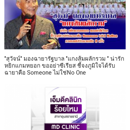
"สุวัจน์" มองฉายารัฐบาล "แกงส้มผลักรวม " น่ารัก
หยิกแกมหยอก ขออย่าซีเรียส ชี้จงภูมิใจได้รับ
ฉายาคือ Someone ไม่ใช่No One