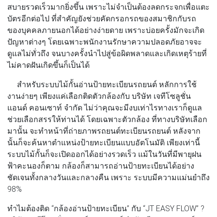
สบายรวดเร็วมากยิ่งขึ้น เพราะไม่จำเป็นต้องลดกระจกเพื่อแตะ
บัตรอีกต่อไป ที่สำคัญยังช่วยคัดกรอกรถของสมาชิกกับรถ
ของบุคคลภายนอกได้อย่างง่ายดาย เพราะบ่อยครั้งมักจะเกิด
ปัญหาต่างๆ โดยเฉพาะพนักงานรักษาความปลอดภัยอาจจะ
ดูแลไม่ทั่วถึง จนบางครั้งนำไปสู่ข้อผิดพลาดและเกิดเหตุร้ายที่
ไม่คาดฝันเกิดขึ้นก็เป็นได้
สำหรับระบบไม้กั้นอ่านป้ายทะเบียนรถยนต์ หลักการใช้
งานง่ายๆ เพียงแค่เลือกติดตัวกล้องกับ บริษัท เจทีโซลูชั่น
แอนด์ คอนเซาท์ จำกัด ไม่ว่าคุณจะมีงบเท่าไรทางเราก็ดูแล
ช่วยเลือกสรรให้ท่านได้ โดยเฉพาะตัวกล้อง ที่ทางบริษัทเลือก
มานั้น จะทำหน้าที่ถ่ายภาพรถยนต์ทะเบียนรถยนต์ หลังจาก
นั้นก็จะค้นหาตำแหน่งป้ายทะเบียนแบบอัตโนมัติ เพียงเท่านี้
ระบบไม้กั้นก็จะเปิดออกได้อย่างรวดเร็ว แม้ในวันที่มีพายุฝน
ฟ้าคะนองก็ตาม กล้องก็สามารถอ่านป้ายทะเบียนได้อย่าง
ชัดเจนทั้งกลางวันและกลางคืน เพราะ ระบบมีความแม่นยำถึง
98%
ทำไมต้องติด “กล้องอ่านป้ายทะเบียน” กับ “JT EASY FLOW” ?