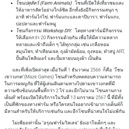
โซนปศุสัตว์ (Farm Animals)
: โซนที่เปิดให้เที่ยวชมและ
ให้อาหารสัตว์อย่างใกล้ชิด อีกทั้งยังมีกิจกรรมสนุก ๆ
อาทิ ฟาร์มไก่ไข่, ฟาร์มแกะและคาปิบารา, ฟาร์มแกะ,
บ่อปลาและฟาร์มหมู
โซนกิจกรรม Workshop DIY.
: โดยทางฟาร์มมีกิจกรรม
ให้เลือกกว่า 20 กิจกรรมด้วยกัน เพื่อให้มีความหลาก
หลายและเข้าถึงเด็ก ๆ ได้ทุกกลุ่ม เช่น เกลือหอม
สมุนไพร, ทำเทียนเจล, ถุงผ้ามัดย้อม, ถุงหอม, ทำสบู่ ART,
ปั้นดินโพลิเมอร์ และปั้มลายบนถุงผ้า เป็นต้น
และที่เพิ่งเปิดล่าสุด เมื่อวันที่ 1 ธันวาคม 2566 ก็คือ
‘โซน
เขาวงกต’
(Maze Games) โซนสำหรับทดสอบความสามารถ
ในการผจญภัย ที่ให้ผู้เล่นเดินตามทางไปตามเขาวงกตที่มี
ความซับซ้อนบนพื้นที่กว่า 2 ไร่ และอีกไม่นาน
‘โซนลานกาง
เต็นท์’
พร้อมเปิดให้บริการในวันที่ 13 มกราคม 2567 นี้ ที่มีทั้ง
เป็นที่พักของทางฟาร์ม หรือใครสนใจอยากเข้ามากางเต็นท์ก็
มีลานสำหรับให้บริการเช่นกัน และอีกโซนที่น่าสนใจไม่แพ้กัน
ไม่เพียงเท่านั้น "อรุณฟาร์มวิลเลจ" ยังเอาใจเด็กๆ และ