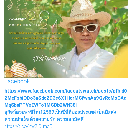
Facebook
:
https://www.facebook.com/jaocatswatch/posts/pfbid0
2McFsbiQDo3nSde2D3c6X1HcrMCfwnAa9QvRcMsGAa
MqSbxPTVoEWFo1MGDb2WN38l
สุวัจน์อวยพรปีใหม่ 2567เป็นปีที่ดีของประเทศ เป็นปีแห่ง
ความสำเร็จ ด้วยความรัก ความสามัคคี
https://t.co/Yw7lOImoDl