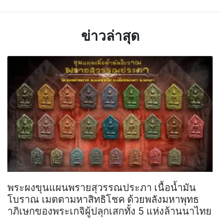
ข่าวล่าสุด
พระผงขุนแผนพรายสุวรรณประภา เนื้อน้ำมัน
โบราณ เมตตามหาสิทธิโชค ด้วยพลังมหาพุทธ
าภิเษกของพระเกจิผู้ปลุกเสกทั้ง 5 แห่งล้านนาไทย